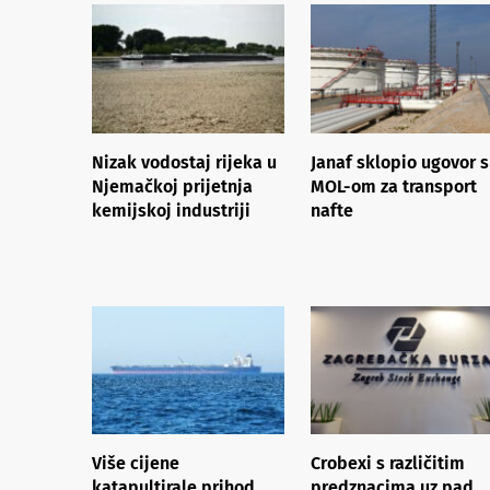
Nizak vodostaj rijeka u
Janaf sklopio ugovor s
Njemačkoj prijetnja
MOL-om za transport
kemijskoj industriji
nafte
Više cijene
Crobexi s različitim
katapultirale prihod
predznacima uz pad