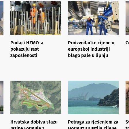
Podaci HZMO-a
Proizvođačke cijene u
C
pokazuju rast
europskoj industriji
zaposlenosti
blago pale u lipnju
Hrvatska dobiva stazu
Potraga za rješenjem za
S
razine Formule 1,
Hormuz spustila cijene
t