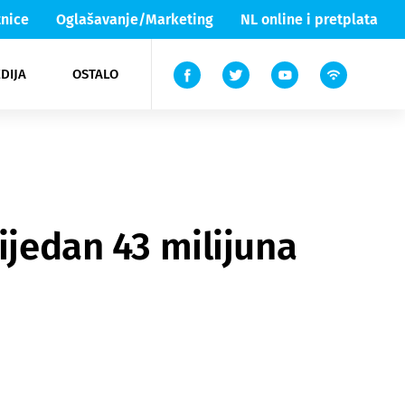
nice
Oglašavanje/Marketing
NL online i pretplata
DIJA
OSTALO
ar
ortovi
 List TV
entari
elgood
Lika & Senj
ijedan 43 milijuna