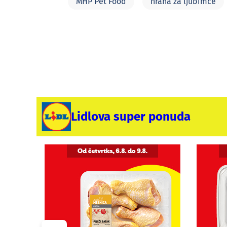
MHP Pet Food
hrana za ljubimce
Lidlova super ponuda