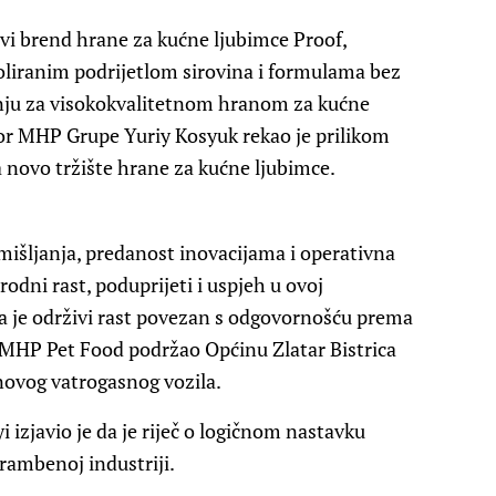
vi brend hrane za kućne ljubimce Proof,
oliranim podrijetlom sirovina i formulama bez
žnju za visokokvalitetnom hranom za kućne
ktor MHP Grupe Yuriy Kosyuk rekao je prilikom
 novo tržište hrane za kućne ljubimce.
mišljanja, predanost inovacijama i operativna
odni rast, poduprijeti i uspjeh u ovoj
 da je održivi rast povezan s odgovornošću prema
 MHP Pet Food podržao Općinu Zlatar Bistrica
novog vatrogasnog vozila.
 izjavio je da je riječ o logičnom nastavku
rambenoj industriji.