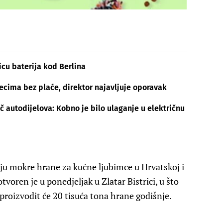
icu baterija kod Berlina
esecima bez plaće, direktor najavljuje oporavak
 autodijelova: Kobno je bilo ulaganje u električnu
u mokre hrane za kućne ljubimce u Hrvatskoj i
ren je u ponedjeljak u Zlatar Bistrici, u što
a proizvodit će 20 tisuća tona hrane godišnje.