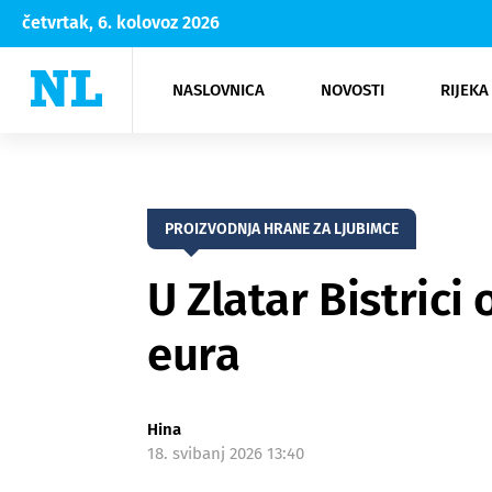
četvrtak, 6. kolovoz 2026
NASLOVNICA
NOVOSTI
RIJEKA
Rijeka
Kultura
Opatija
Hrvatsk
Moda
NK Rije
Sh
PROIZVODNJA HRANE ZA LJUBIMCE
U Zlatar Bistric
eura
Hina
18. svibanj 2026 13:40