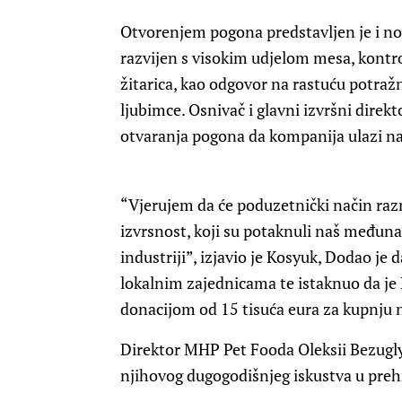
Otvorenjem pogona predstavljen je i no
razvijen s visokim udjelom mesa, kontr
žitarica, kao odgovor na rastuću potra
ljubimce. Osnivač i glavni izvršni dire
otvaranja pogona da kompanija ulazi na
“Vjerujem da će poduzetnički način raz
izvrsnost, koji su potaknuli naš međunar
industriji”, izjavio je Kosyuk, Dodao je
lokalnim zajednicama te istaknuo da je
donacijom od 15 tisuća eura za kupnju 
Direktor MHP Pet Fooda Oleksii Bezuglyi
njihovog dugogodišnjeg iskustva u preh