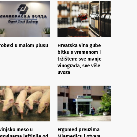
robexi u malom plusu
Hrvatska vina gube
bitku s vremenom i
tržištem: sve manje
vinograda, sve više
uvoza
vinjsko meso u
Ergomed preuzima
rgovinama jeftinije od
Miamedicu i otvara