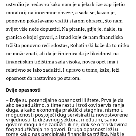
ustvrdio je nedavno kako nam je u jeku krize zaprijetio
moratorij na inozemne obveze, a sada se, kazao je,
ponovno pokušavamo vratiti starom obrascu, što nam
svijet više neće dopustiti. Na pitanje, gdje je, dakle, ta
granica o kojoj govori, a iznad koje će nam financijska
tržišta ponovno reći »dosta«, Rohatinski kaže da to nitko
ne može znati, ali da je činjenica da je likvidnost na
financijskim tržištima sada visoka, novca opet ima i
relativno se lako zadužiti. I upravo u tome, kaže, leži
opasnost da nastavimo po starom.
Dvije opasnosti
– Dvije su potencijalne opasnosti ili štete. Prva je da
ako se zadužimo, s time rastu i troškovi servisiranja
duga, a kako ekonomija praktički stagnira, nismo u
mogućnosti postojeći dug servisirati iz novostvorene
vrijednosti. Iz državnog sektora, međutim, samo
govore mogu li se zadužiti ili ne, dok se o troškovima
tog zaduživanja ne govori. Druga opasnost leži u
tome kako nas percipiraju financijska tržišta. Naš je