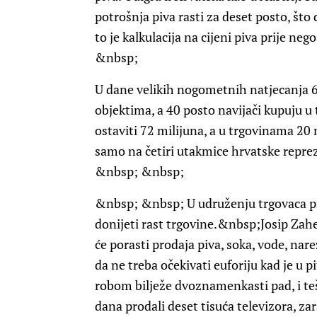
potrošnja piva rasti za deset posto, št
to je kalkulacija na cijeni piva prije ne
&nbsp;
U dane velikih nogometnih natjecanja 60
objektima, a 40 posto navijači kupuju u
ostaviti 72 milijuna, a u trgovinama 20
samo na četiri utakmice hrvatske reprezent
&nbsp; &nbsp;
&nbsp; &nbsp; U udruženju trgovaca pro
donijeti rast trgovine.
&nbsp;Josip Zah
će porasti prodaja piva, soka, vode, nare
da ne treba očekivati euforiju kad je u 
robom bilježe dvoznamenkasti pad, i tešk
dana prodali deset tisuća televizora, za