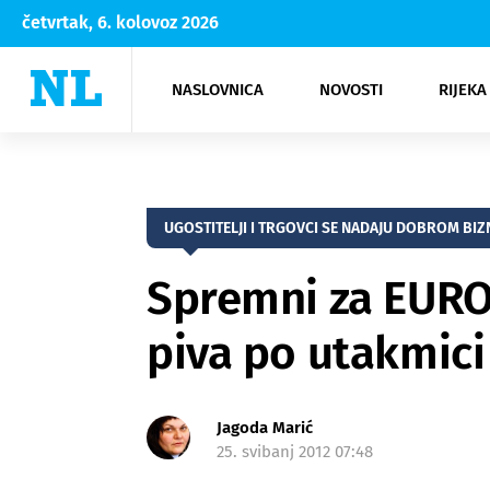
četvrtak, 6. kolovoz 2026
NASLOVNICA
NOVOSTI
RIJEKA
Rijeka
Kultura
Opatija
Hrvatsk
Moda
NK Rije
Sh
UGOSTITELJI I TRGOVCI SE NADAJU DOBROM BIZ
Spremni za EURO: 
piva po utakmici
Jagoda Marić
25. svibanj 2012 07:48