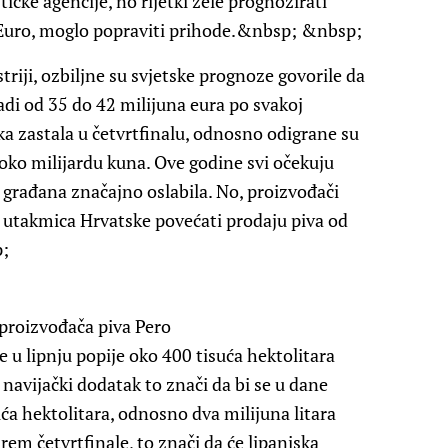
stičke agencije, no rijetki žele prognozirati
o Euro, moglo popraviti prihode.&nbsp; &nbsp;
striji, ozbiljne su svjetske prognoze govorile da
di od 35 do 42 milijuna eura po svakoj
ka zastala u četvrtfinalu, odnosno odigrane su
 oko milijardu kuna. Ove godine svi očekuju
 građana značajno oslabila. No, proizvođači
ka utakmica Hrvatske povećati prodaju piva od
p;
proizvođača piva
Pero
 u lipnju popije oko 400 tisuća hektolitara
 navijački dodatak to znači da bi se u dane
a hektolitara, odnosno dva milijuna litara
arem četvrtfinale, to znači da će lipanjska