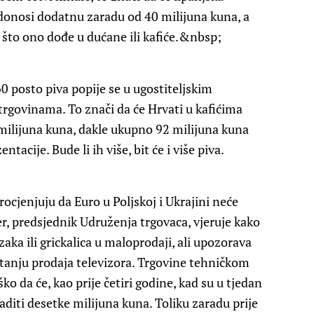
o donosi dodatnu zaradu od 40 milijuna kuna, a
go što ono dođe u dućane ili kafiće.&nbsp;
 posto piva popije se u ugostiteljskim
 trgovinama. To znači da će Hrvati u kafićima
 milijuna kuna, dakle ukupno 92 milijuna kuna
acije. Bude li ih više, bit će i više piva.
cjenjuju da Euro u Poljskoj i Ukrajini neće
er
, predsjednik Udruženja trgovaca, vjeruje kako
zaka ili grickalica u maloprodaji, ali upozorava
pitanju prodaja televizora. Trgovine tehničkom
o da će, kao prije četiri godine, kad su u tjedan
raditi desetke milijuna kuna. Toliku zaradu prije