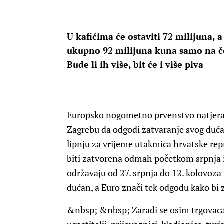
U kafićima će ostaviti 72 milijuna, 
ukupno 92 milijuna kuna samo na če
Bude li ih više, bit će i više piva
Europsko nogometno prvenstvo natjeralo
Zagrebu da odgodi zatvaranje svog dućana
lipnju za vrijeme utakmica hrvatske rep
biti zatvorena odmah početkom srpnja ili
održavaju od 27. srpnja do 12. kolovoza
dućan, a Euro znači tek odgodu kako bi
&nbsp; &nbsp; Zaradi se osim trgovaca, 