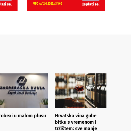
robexi u malom plusu
Hrvatska vina gube
bitku s vremenom i
tržištem: sve manje