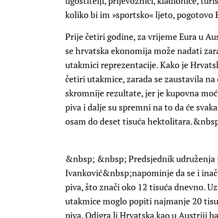
ugostitelji, prijevoznici, kladionice, turi
koliko bi im »sportsko« ljeto, pogotov
Prije četiri godine, za vrijeme Eura u Au
se hrvatska ekonomija može nadati zara
utakmici reprezentacije. Kako je Hrvats
četiri utakmice, zarada se zaustavila na
skromnije rezultate, jer je kupovna moć
piva i dalje su spremni na to da će sva
osam do deset tisuća hektolitara.&nbs
&nbsp; &nbsp; Predsjednik udruženja 
Ivanković
&nbsp;napominje da se i inače
piva, što znači oko 12 tisuća dnevno. Uz
utakmice moglo popiti najmanje 20 tisuć
piva. Odigra li Hrvatska kao u Austriji b