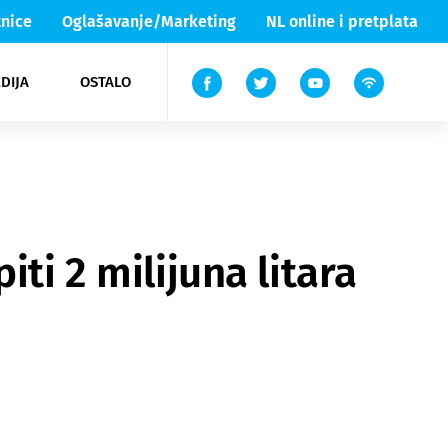
nice
Oglašavanje/Marketing
NL online i pretplata
DIJA
OSTALO
ar
ortovi
 List TV
entari
elgood
Lika & Senj
ti 2 milijuna litara