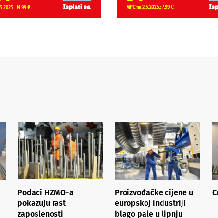
Podaci HZMO-a
Proizvođačke cijene u
C
pokazuju rast
europskoj industriji
zaposlenosti
blago pale u lipnju