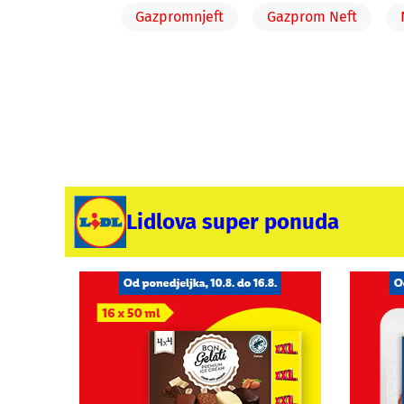
Gazpromnjeft
Gazprom Neft
Lidlova super ponuda