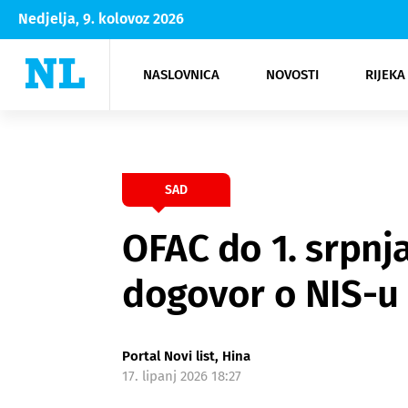
Nedjelja, 9. kolovoz 2026
NASLOVNICA
NOVOSTI
RIJEKA
Rijeka
Kultura
Opatija
Hrvatsk
Moda
NK Rije
Sh
SAD
OFAC do 1. srpnj
dogovor o NIS-u
Portal Novi list, Hina
17. lipanj 2026 18:27