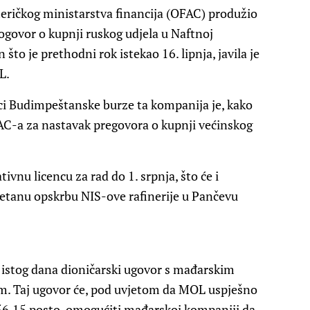
ričkog ministarstva financija (OFAC) produžio
govor o kupnji ruskog udjela u Naftnoj
n što je prethodni rok istekao 16. lipnja, javila je
L.
i Budimpeštanske burze ta kompanija je, kako
AC-a za nastavak pregovora o kupnji većinskog
ivnu licencu za rad do 1. srpnja, što će i
tanu opskrbu NIS-ove rafinerije u Pančevu
e istog dana dioničarski ugovor s mađarskim
 Taj ugovor će, pod uvjetom da MOL uspješno
56,15 posto, omogućiti mađarskoj kompaniji da