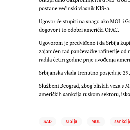
postane većinski vlasnik NIS-a.
Ugovor će stupiti na snagu ako MOL i 
dogovor i to odobri američki OFAC.
Ugovorom je predviđeno i da Srbija kupi
zajamčen rad pančevačke rafinerije od 
radila četiri godine prije uvođenja ame
Srbijanska vlada trenutno posjeduje 29
Službeni Beograd, zbog bliskih veza s 
američkih sankcija ruskom sektoru, isk
SAD
srbija
MOL
sankcij