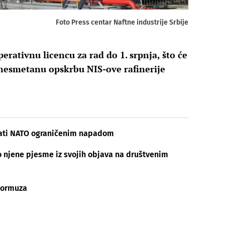
Foto Press centar Naftne industrije Srbije
erativnu licencu za rad do 1. srpnja, što će
nesmetanu opskrbu NIS-ove rafinerije
irati NATO ograničenim napadom
o njene pjesme iz svojih objava na društvenim
 Hormuza