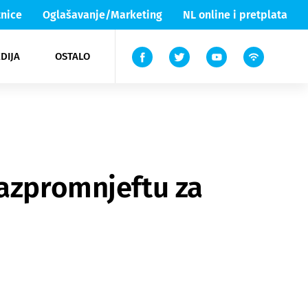
nice
Oglašavanje/Marketing
NL online i pretplata
DIJA
OSTALO
ar
ortovi
 List TV
entari
elgood
Lika & Senj
Gazpromnjeftu za