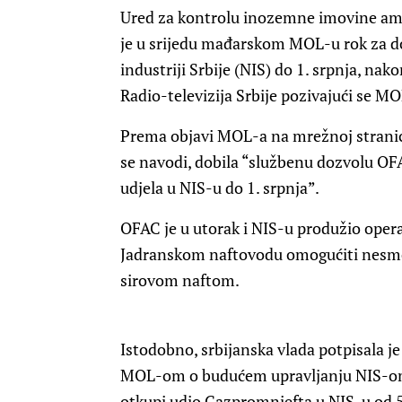
Ured za kontrolu inozemne imovine ame
je u srijedu mađarskom MOL-u rok za do
industriji Srbije (NIS) do 1. srpnja, nako
Radio-televizija Srbije pozivajući se MO
Prema objavi MOL-a na mrežnoj stranic
se navodi, dobila “službenu dozvolu OF
udjela u NIS-u do 1. srpnja”.
OFAC je u utorak i NIS-u produžio operat
Jadranskom naftovodu omogućiti nesme
sirovom naftom.
Istodobno, srbijanska vlada potpisala j
MOL-om o budućem upravljanju NIS-om.
otkupi udio Gazpromnjefta u NIS-u od 