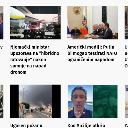
ov
Njemački ministar
Američki mediji: Putin
U
upozorava na “hibridno
bi mogao testirati NATO
B
ratovanje” nakon
ograničenim napadom
U
sumnje na napad
O
dronom
Ugašen požar u
Kod Sicilije otkrio
Z