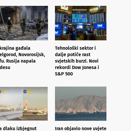
krajina gađala
Tehnološki sektor i
elgorod, Novorosijsk,
dalje potiče rast
fu. Rusija napala
svjetskih burzi. Novi
desu
rekordi Dow Jonesa i
S&P 500
a dlaku izbjegnut
Iran objavio nove uvjete