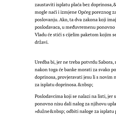
zaustaviti isplatu plaća bez doprinosa,
mogle naći i izmjene Općeg poreznog za
poslovanju. Ako, ta dva zakona koji ima
poslodavaca, u međuvremenu ponovno ne
Vladu će stići s cijelim paketom kojim s
državi.
Uredba bi, jer ne treba potvrdu Sabora,
nakon toga će banke morati za svako podu
doprinosa, provjeravati jesu li s novim
za isplatu doprinosa.&nbsp;
Poslodavcima koji se nalazi na listi, jer 
ponovno nisu dali nalog za njihovu uplat
»dužne&nbsp; odbiti naloge za isplatu