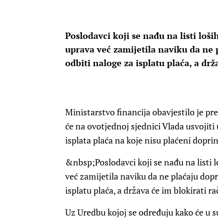
Poslodavci koji se nađu na listi loš
uprava već zamijetila naviku da ne
odbiti naloge za isplatu plaća, a drž
Ministarstvo financija obavjestilo je pr
će na ovotjednoj sjednici Vlada usvojit
isplata plaća na koje nisu plaćeni doprin
&nbsp;Poslodavci koji se nađu na listi 
već zamijetila naviku da ne plaćaju dop
isplatu plaća, a država će im blokirati r
Uz Uredbu kojoj se određuju kako će u s