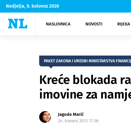
Nedjelja, 9. kolovoz 2026
NASLOVNICA
NOVOSTI
RIJEKA
Rijeka
Kultura
Opatija
Hrvatsk
Moda
NK Rije
Sh
PAKET ZAKONA I UREDBI MINISTARSTVA FINANCI
Kreće blokada ra
imovine za namj
Jagoda Marić
24. travanj 2012 17:36