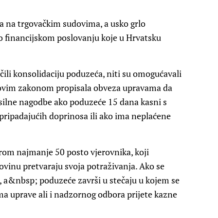
ja na trgovačkim sudovima, a usko grlo
 o financijskom poslovanju koje u Hrvatsku
čili konsolidaciju poduzeća, niti su omogućavali
novim zakonom propisala obveza upravama da
isilne nagodbe ako poduzeće 15 dana kasni s
pripadajućih doprinosa ili ako ima neplaćene
om najmanje 50 posto vjerovnika, koji
imovinu pretvaraju svoja potraživanja. Ako se
, a&nbsp; poduzeće završi u stečaju u kojem se
ima uprave ali i nadzornog odbora prijete kazne