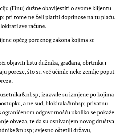
ju (Finu) dužne obavijestiti o svome klijentu
p; pri tome ne želi platiti doprinose na tu plaću.
okirati sve račune.
mijene općeg poreznog zakona kojima se
i objaviti listu dužnika, građana, obrtnika i
ju poreze, što su već učinile neke zemlje poput
oreza.
duzetnika&nbsp; izazvale su izmjene po kojima
stupku, a ne sud, blokirala&nbsp; privatnu
 s ograničenom odgovornošću ukoliko se pokaže
nje obveza, te da su osnivanjem novog društva
radnike&nbsp; svjesno oštetili državu,