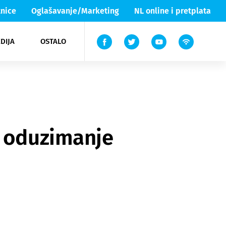
nice
Oglašavanje/Marketing
NL online i pretplata
DIJA
OSTALO
ar
ortovi
 List TV
entari
elgood
Lika & Senj
, oduzimanje