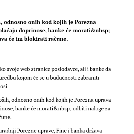
ih, odnosno onih kod kojih je Porezna
 plaćaju doprinose, banke će morati&nbsp;
ava će im blokirati račune.
eko svoje web stranice poslodavce, ali i banke da
i uredbu kojom će se u budućnosti zabraniti
osi.
loših, odnosno onih kod kojih je Porezna uprava
rinose, banke će morati&nbsp; odbiti naloge za
ačune.
uradnji Porezne uprave, Fine i banka država