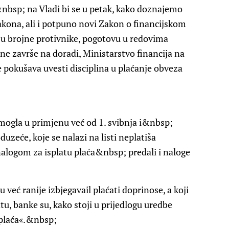
&nbsp; na Vladi bi se u petak, kako doznajemo
kona, ali i potpuno novi Zakon o financijskom
ju brojne protivnike, pogotovu u redovima
 završe na doradi, Ministarstvo financija na
e pokušava uvesti disciplina u plaćanje obveza
 mogla u primjenu već od 1. svibnja i&nbsp;
zeće, koje se nalazi na listi neplatiša
 nalogom za isplatu plaća&nbsp; predali i naloge
su već ranije izbjegavail plaćati doprinose, a koji
u, banke su, kako stoji u prijedlogu uredbe
 plaća«.&nbsp;