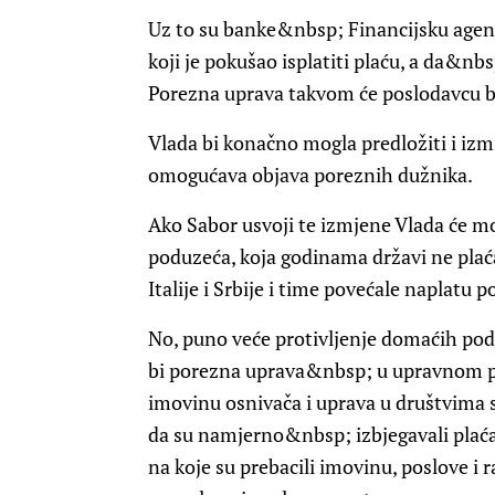
Uz to su banke&nbsp; Financijsku agenci
koji je pokušao isplatiti plaću, a da&nbs
Porezna uprava takvom će poslodavcu bl
Vlada bi konačno mogla predložiti i iz
omogućava objava poreznih dužnika.
Ako Sabor usvoji te izmjene Vlada će moć
poduzeća, koja godinama državi ne plaća
Italije i Srbije i time povećale naplatu p
No, puno veće protivljenje domaćih po
bi porezna uprava&nbsp; u upravnom po
imovinu osnivača i uprava u društvima
da su namjerno&nbsp; izbjegavali plaća
na koje su prebacili imovinu, poslove i 