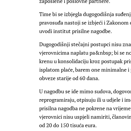
zaposlene i poslovne partnere.
Time bi se izbjegla dugogodišnja suđen
pravosuđa nastoji se izbjeći i Zakonom
uvodi institut prisilne nagodbe.
Dugogodišnji stečajni postupci nisu zna
vjerovnicima naplatu pa&nbsp; bi se 
krenu u konsolidaciju kroz postupak pr
isplatom plaće, barem one minimalne i 
obveze starije od 60 dana.
U nagodbu se ide mimo sudova, dogovor
reprogramiraju, otpisuju ili u udjele i 
prisilna nagodba ne pokrene na vrijeme
vjerovnici nisu uspjeli namiriti, članov
od 20 do 150 tisuća eura.