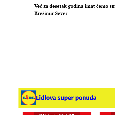
Već za desetak godina imat ćemo s
Krešimir Sever
Lidlova super ponuda