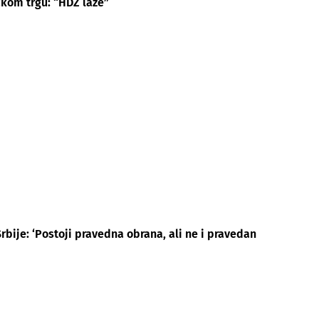
kom trgu: “HDZ laže”
Srbije: ‘Postoji pravedna obrana, ali ne i pravedan