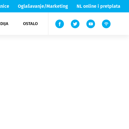
nice
Oglašavanje/Marketing
NL online i pretplata
DIJA
OSTALO
ar
ortovi
 List TV
entari
elgood
Lika & Senj