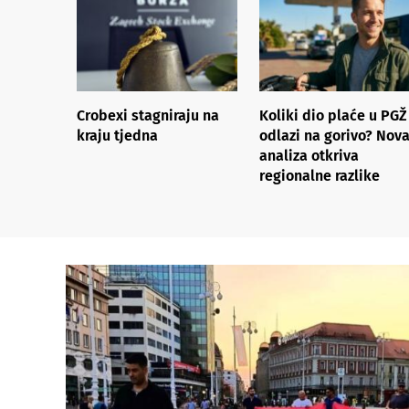
Crobexi stagniraju na
Koliki dio plaće u PGŽ
kraju tjedna
odlazi na gorivo? Nov
analiza otkriva
regionalne razlike​