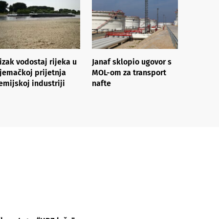
izak vodostaj rijeka u
Janaf sklopio ugovor s
jemačkoj prijetnja
MOL-om za transport
emijskoj industriji
nafte