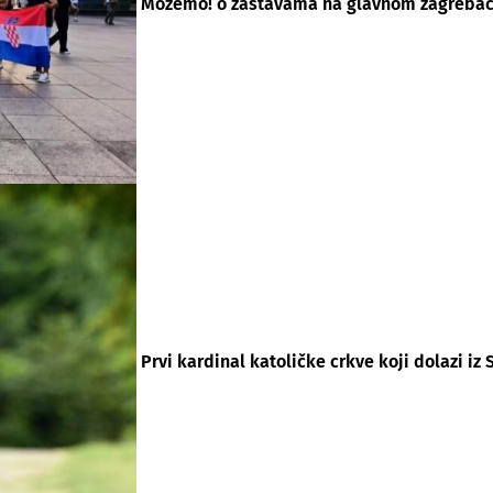
Možemo! o zastavama na glavnom zagrebač
Prvi kardinal katoličke crkve koji dolazi iz 