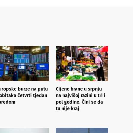
uropske burze na putu
Cijene hrane u srpnju
obitaka četvrti tjedan
na najvišoj razini u tri i
aredom
pol godine. Čini se da
tu nije kraj