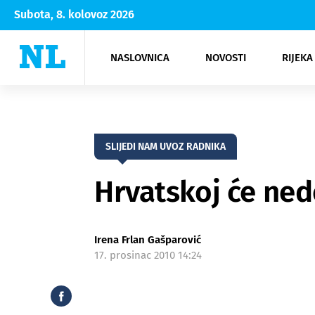
Subota, 8. kolovoz 2026
NASLOVNICA
NOVOSTI
RIJEKA
Rijeka
Kultura
Opatija
Hrvatsk
Moda
NK Rije
Sh
SLIJEDI NAM UVOZ RADNIKA
Hrvatskoj će ned
Irena Frlan Gašparović
17. prosinac 2010 14:24