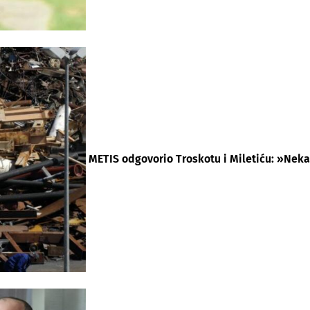
METIS odgovorio Troskotu i Miletiću: »Neka