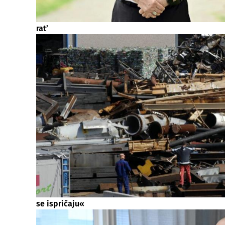
rat’
se ispričaju«