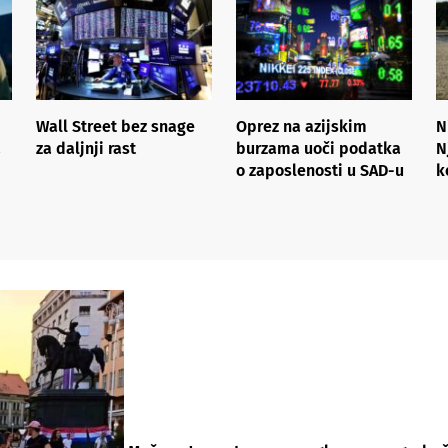
Wall Street bez snage
Oprez na azijskim
N
a
za daljnji rast
burzama uoči podatka
N
o zaposlenosti u SAD-u
k