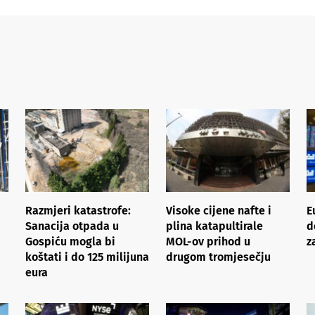
Razmjeri katastrofe:
Visoke cijene nafte i
E
Sanacija otpada u
plina katapultirale
d
Gospiću mogla bi
MOL-ov prihod u
z
koštati i do 125 milijuna
drugom tromjesečju
eura