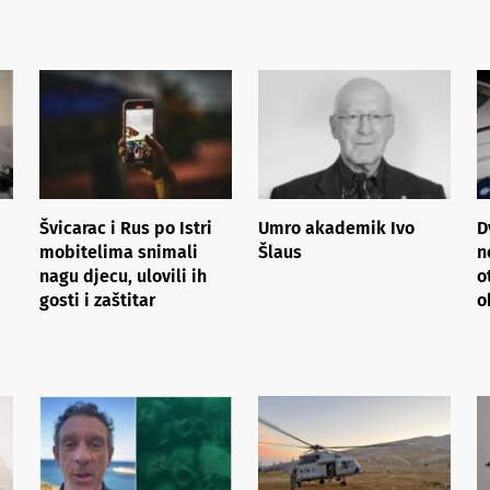
Švicarac i Rus po Istri
Umro akademik Ivo
D
mobitelima snimali
Šlaus
n
nagu djecu, ulovili ih
o
gosti i zaštitar
o