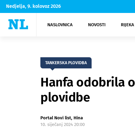
Nedjelja, 9. kolovoz 2026
NASLOVNICA
NOVOSTI
RIJEKA
Rijeka
Kultura
Opatija
Hrvatsk
Moda
NK Rije
Sh
TANKERSKA PLOVIDBA
Hanfa odobrila 
plovidbe
Portal Novi list, Hina
10. siječanj 2024 20:00