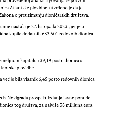
rema provedenoj analizi trgovanja te potvrdi
nica Atlantske plovidbe, utvrđeno je da je
Zakona o preuzimanju dioničarskih društava.
je nastala je 27. listopada 2023., jer je u
vidba kupila dodatnih 683.501 redovnih dionica
emeljnom kapitalu i 39,19 posto dionica s
tlantske plovidbe.
a već je bila vlasnik 6,45 posto redovnih dionica
ss iz Novigrada prospekt izdanja javne ponude
ionica tog društva, za najviše 38 milijuna eura.