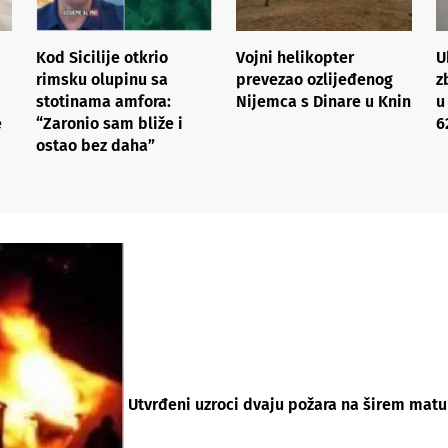
Kod Sicilije otkrio
Vojni helikopter
U
rimsku olupinu sa
prevezao ozlijeđenog
z
stotinama amfora:
Nijemca s Dinare u Knin
u
e
“Zaronio sam bliže i
6
ostao bez daha”
Utvrđeni uzroci dvaju požara na širem matu