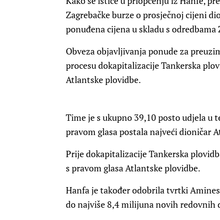
Kako se ističe u priopćenju iz Hanfe, p
Zagrebačke burze o prosječnoj cijeni dio
ponuđena cijena u skladu s odredbama 
Obveza objavljivanja ponude za preuziman
procesu dokapitalizacije Tankerska plo
Atlantske plovidbe.
Time je s ukupno 39,10 posto udjela u t
pravom glasa postala najveći dioničar A
Prije dokapitalizacije Tankerska plovidb
s pravom glasa Atlantske plovidbe.
Hanfa je također odobrila tvrtki Amine
do najviše 8,4 milijuna novih redovnih d