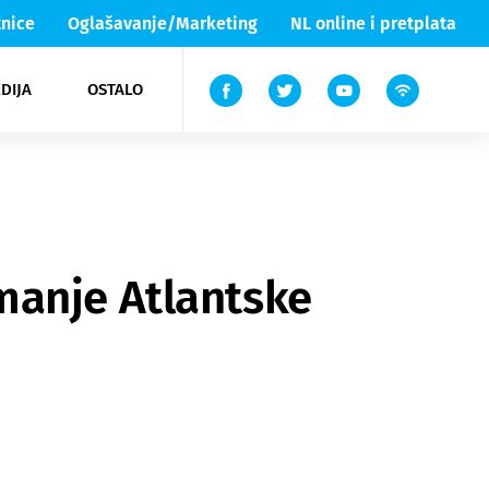
nice
Oglašavanje/Marketing
NL online i pretplata
DIJA
OSTALO
ar
ortovi
 List TV
entari
elgood
Lika & Senj
manje Atlantske