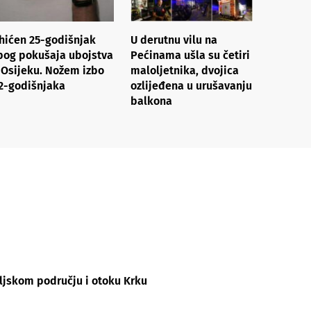
hićen 25-godišnjak
U derutnu vilu na
bog pokušaja ubojstva
Pećinama ušla su četiri
 Osijeku. Nožem izbo
maloljetnika, dvojica
2-godišnjaka
ozlijeđena u urušavanju
balkona
ljskom području i otoku Krku