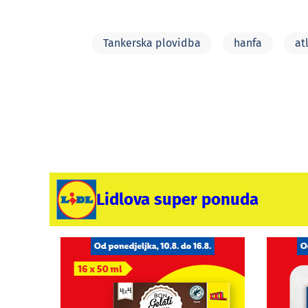
Tankerska plovidba
hanfa
at
Lidlova super ponuda