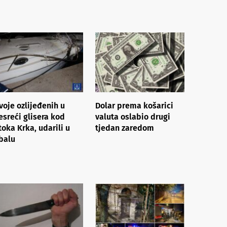
voje ozlijeđenih u
Dolar prema košarici
esreći glisera kod
valuta oslabio drugi
toka Krka, udarili u
tjedan zaredom
balu