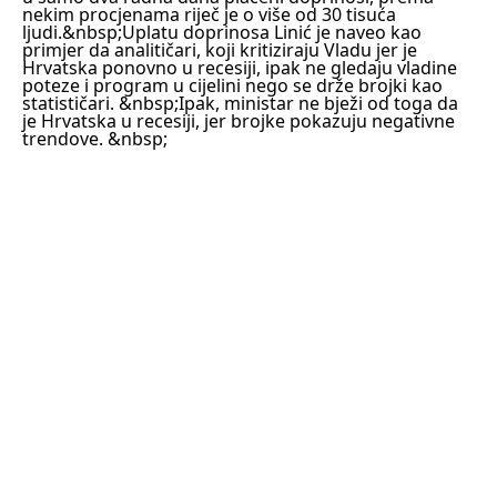
nekim procjenama riječ je o više od 30 tisuća
ljudi.&nbsp;
Uplatu doprinosa Linić je naveo kao
primjer da analitičari, koji kritiziraju Vladu jer je
Hrvatska ponovno u recesiji, ipak ne gledaju vladine
poteze i program u cijelini nego se drže brojki kao
statističari. &nbsp;Ipak, ministar ne bježi od toga da
je Hrvatska u recesiji, jer brojke pokazuju negativne
trendove. &nbsp;