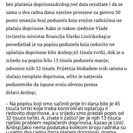
bez plaćanja doprinosa&nbsp;već dala rezultate i da se
samo u dva radna dana njezine primjene za gotovo 30
posto smanjio broj poduzeća koja svojim radnicima ne
plaćaju doprinose. Kako je nakon sjednice Vlade
izvijestio ministar financija
Slavko Linić
&nbsp;u
ponedjeljak je na popisu poduzeća koja redovito ne
uplaćuju doprinose bilo &nbsp;45 tisuća tvrtki, dok je u
srijedu na popisu bilo 13 tisuća poduzeća manje,
odnosno njih 32 tisuće. Prijetnja blokadom svih računa u
slučaju neisplate doprinosa, očito je natjerala
poduzetnike da ispune svoju obvezu prema
državi.&nbsp;
– Na popisu koji smo sačinili prije tri dana bilo je 45
tisuća tvrtki koje treba kontrolirati isplaćuju li
redovito doprinose, a u srijedu smo predali popis od
32 tisuće tvrtki. A, znate li zašto? Jer je njih 13 tisuća
riješilo problem neplaćenih doprinosa, kazao je Linić.
&nbsp;Iako nema podataka kolikom broju radnika su
u samo dva radna dana plaćeni doprinosi, prema