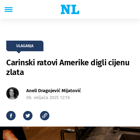
ULAGANJA
Carinski ratovi Amerike digli cijenu
zlata
Aneli Dragojević Mijatović
06. veljača 2025 12:16