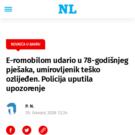
NESREĆA U BAKRU
E-romobilom udario u 78-godišnjeg
pješaka, umirovljenik teško
ozlijeđen. Policija uputila
upozorenje
P. N.
29. travanj 2026 12:24