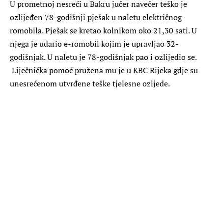
U prometnoj nesreći u Bakru jučer navečer teško je
ozlijeđen 78-godišnji pješak u naletu električnog
romobila. Pješak se kretao kolnikom oko 21,30 sati. U
njega je udario e-romobil kojim je upravljao 32-
godišnjak. U naletu je 78-godišnjak pao i ozlijedio se.
Liječnička pomoć pružena mu je u KBC Rijeka gdje su
unesrećenom utvrđene teške tjelesne ozljede.