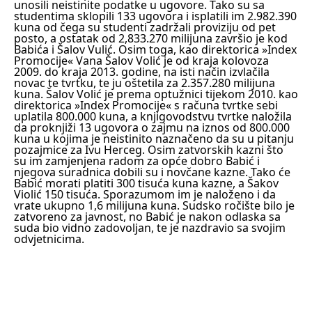
unosili neistinite podatke u ugovore.
Tako su sa
studentima sklopili 133 ugovora i isplatili im 2.982.390
kuna od čega su studenti zadržali proviziju od pet
posto, a ostatak od 2,833.270 milijuna završio je kod
Babića i Šalov Vulić. Osim toga, kao direktorica »Index
Promocije« Vana Šalov Volić je od kraja kolovoza
2009. do kraja 2013. godine, na isti način izvlačila
novac te tvrtku, te ju oštetila za 2.357.280 milijuna
kuna. Šalov Volić je prema optužnici tijekom 2010. kao
direktorica »Index Promocije« s računa tvrtke sebi
uplatila 800.000 kuna, a knjigovodstvu tvrtke naložila
da proknjiži 13 ugovora o zajmu na iznos od 800.000
kuna u kojima je neistinito naznačeno da su u pitanju
pozajmice za Ivu Herceg.
Osim zatvorskih kazni što
su im zamjenjena radom za opće dobro Babić i
njegova suradnica dobili su i novčane kazne. Tako će
Babić morati platiti 300 tisuća kuna kazne, a Šakov
Violić 150 tisuća. Sporazumom im je naloženo i da
vrate ukupno 1,6 milijuna kuna. Sudsko ročište bilo je
zatvoreno za javnost, no Babić je nakon odlaska sa
suda bio vidno zadovoljan, te je nazdravio sa svojim
odvjetnicima.