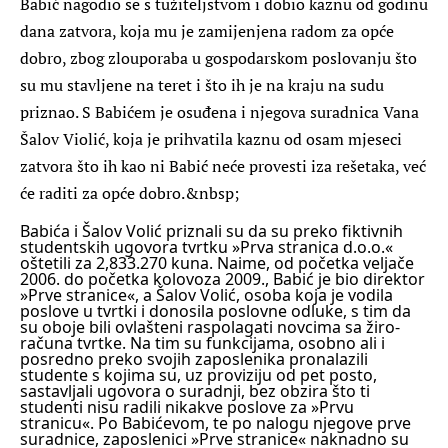
Babić nagodio se s tužiteljstvom i dobio kaznu od godinu
dana zatvora, koja mu je zamijenjena radom za opće
dobro, zbog zlouporaba u gospodarskom poslovanju što
su mu stavljene na teret i što ih je na kraju na sudu
priznao. S Babićem je osuđena i njegova suradnica Vana
Šalov Violić, koja je prihvatila kaznu od osam mjeseci
zatvora što ih kao ni Babić neće provesti iza rešetaka, već
će raditi za opće dobro.&nbsp;
Babića i Šalov Volić priznali su da su preko fiktivnih
studentskih ugovora tvrtku »Prva stranica d.o.o.«
oštetili za 2,833.270 kuna. Naime, od početka veljače
2006. do početka kolovoza 2009., Babić je bio direktor
»Prve stranice«, a Šalov Volić, osoba koja je vodila
poslove u tvrtki i donosila poslovne odluke, s tim da
su oboje bili ovlašteni raspolagati novcima sa žiro-
računa tvrtke.
Na tim su funkcijama, osobno ali i
posredno preko svojih zaposlenika pronalazili
studente s kojima su, uz proviziju od pet posto,
sastavljali ugovora o suradnji, bez obzira što ti
studenti nisu radili nikakve poslove za »Prvu
stranicu«. Po Babićevom, te po nalogu njegove prve
suradnice, zaposlenici »Prve stranice« naknadno su