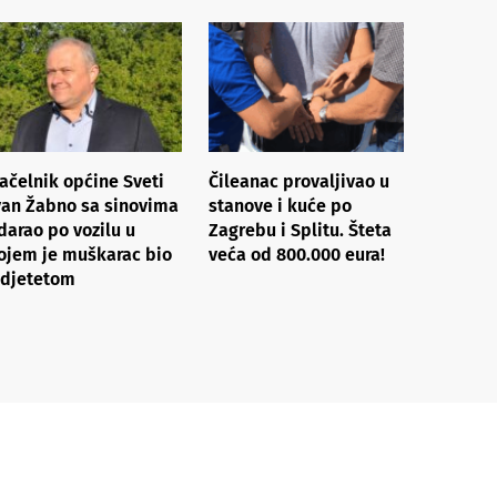
ačelnik općine Sveti
Čileanac provaljivao u
van Žabno sa sinovima
stanove i kuće po
darao po vozilu u
Zagrebu i Splitu. Šteta
ojem je muškarac bio
veća od 800.000 eura!
 djetetom