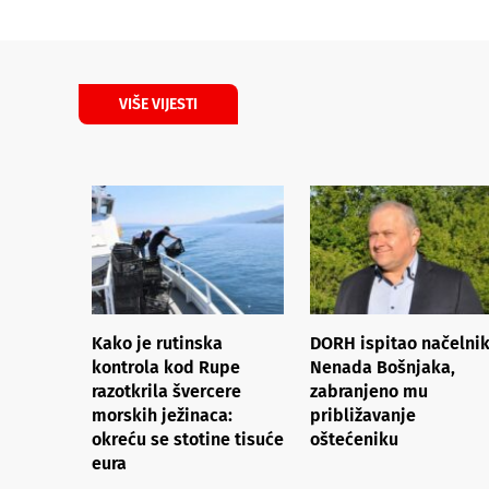
VIŠE VIJESTI
Kako je rutinska
DORH ispitao načelni
kontrola kod Rupe
Nenada Bošnjaka,
razotkrila švercere
zabranjeno mu
morskih ježinaca:
približavanje
okreću se stotine tisuće
oštećeniku
eura