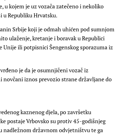
, u kojem je uz vozača zatečeno i nekoliko
ši u Republiku Hrvatsku.
ljanin Srbije koji je odmah uhićen pod sumnjom
to ulaženje, kretanje i boravak u Republici
ke Unije ili potpisnici Šengenskog sporazuma iz
tvrđeno je da je osumnjičeni vozač iz
ni novčani iznos prevozio strane državljane do
edenog kaznenog djela, po završetku
ijske postaje Vrbovsko su protiv 45-godišnjeg
vu nadležnom državnom odvjetništvu te ga