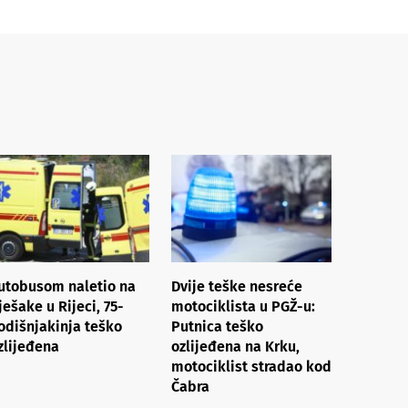
utobusom naletio na
Dvije teške nesreće
ješake u Rijeci, 75-
motociklista u PGŽ-u:
odišnjakinja teško
Putnica teško
zlijeđena
ozlijeđena na Krku,
motociklist stradao kod
Čabra