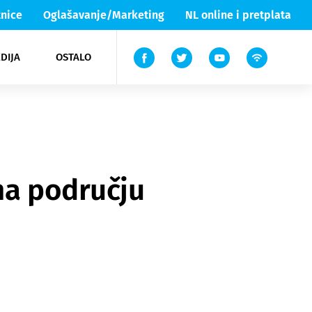
nice
Oglašavanje/Marketing
NL online i pretplata
DIJA
OSTALO
ar
ortovi
 List TV
entari
elgood
Lika & Senj
na području