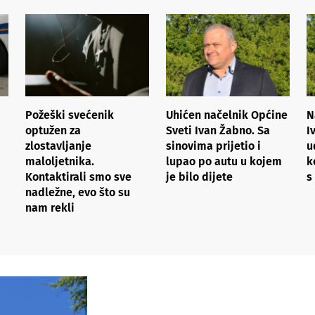
Požeški svećenik
Uhićen načelnik Općine
N
optužen za
Sveti Ivan Žabno. Sa
I
zlostavljanje
sinovima prijetio i
u
maloljetnika.
lupao po autu u kojem
k
Kontaktirali smo sve
je bilo dijete
s
nadležne, evo što su
nam rekli