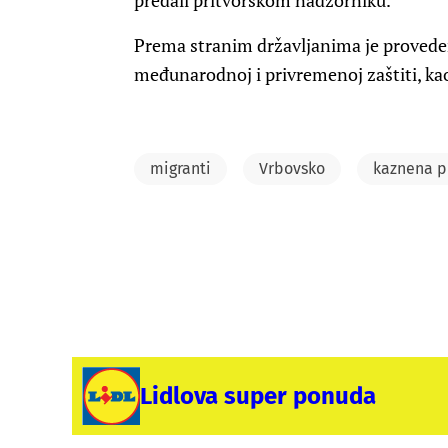
predali pritvorskom nadzorniku.
Prema stranim državljanima je proved
međunarodnoj i privremenoj zaštiti, ka
migranti
Vrbovsko
kaznena p
Lidlova super ponuda