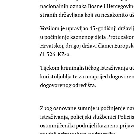
nacionalnih oznaka Bosne i Hercegovine
stranih državljana koji su nezakonito u
Vozilom je upravljao 45-godišnji držav
u počinjenje kaznenog djela Protuzakoni
Hrvatskoj, drugoj državi članici Europs
čl. 326. KZ-a.
Tijekom kriminalističkog istraživanja u
koristoljublja te za unaprijed dogovore
dogovorenog odredišta.
Zbog osnovane sumnje u počinjenje nav
istraživanja, policijski službenici Polic
osumnjičenika podnijeli kaznenu prija