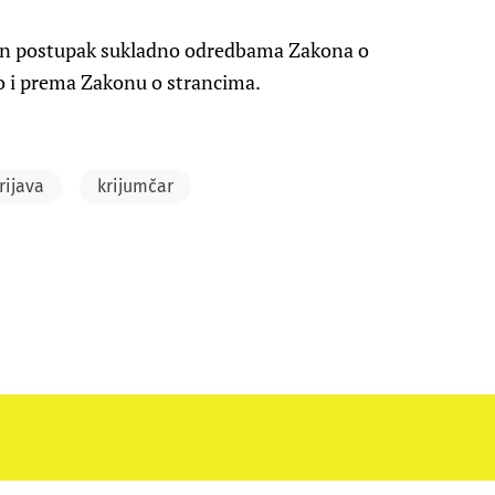
en postupak sukladno odredbama Zakona o
o i prema Zakonu o strancima.
rijava
krijumčar