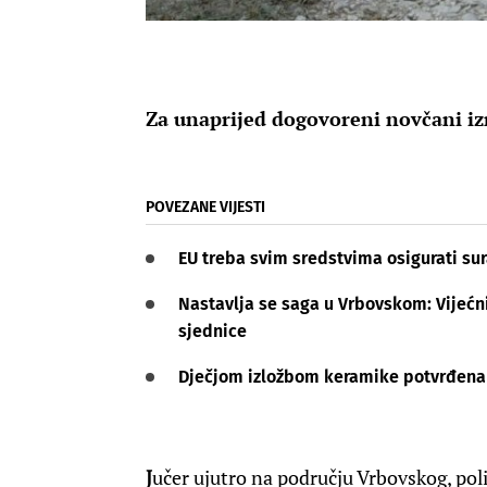
Za unaprijed dogovoreni novčani iz
POVEZANE VIJESTI
EU treba svim sredstvima osigurati su
Nastavlja se saga u Vrbovskom: Vijećnic
sjednice
Dječjom izložbom keramike potvrđena 
J
učer ujutro na području Vrbovskog, poli