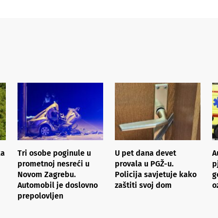
ka
Tri osobe poginule u
U pet dana devet
A
prometnoj nesreći u
provala u PGŽ-u.
p
Novom Zagrebu.
Policija savjetuje kako
g
Automobil je doslovno
zaštiti svoj dom
o
prepolovljen