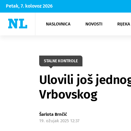
Petak, 7. kolovoz 2026
NASLOVNICA
NOVOSTI
RIJEKA
Rijeka
Kultura
Opatija
Hrvatsk
Moda
NK Rije
Sh
STALNE KONTROLE
Ulovili još jedn
Vrbovskog
Šarlota Brnčić
19. ožujak 2025 12:37