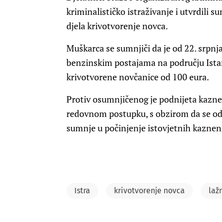
kriminalističko istraživanje i utvrdili 
djela krivotvorenje novca.
Muškarca se sumnjiči da je od 22. srpnj
benzinskim postajama na području Istar
krivotvorene novčanice od 100 eura.
Protiv osumnjičenog je podnijeta kazn
redovnom postupku, s obzirom da se od 
sumnje u počinjenje istovjetnih kazneni
Istra
krivotvorenje novca
laž