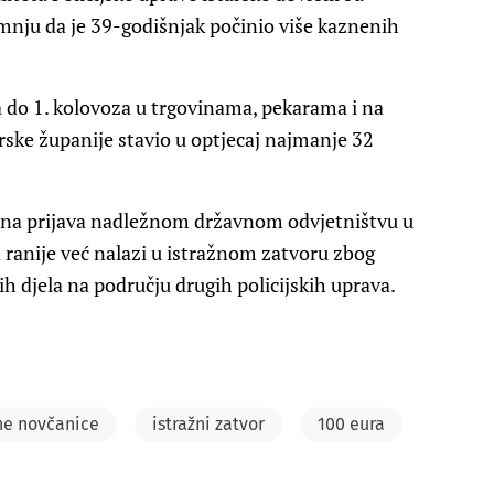
sumnju da je 39-godišnjak počinio više kaznenih
a do 1. kolovoza u trgovinama, pekarama i na
ske županije stavio u optjecaj najmanje 32
ena prijava nadležnom državnom odvjetništvu u
ranije već nalazi u istražnom zatvoru zbog
h djela na području drugih policijskih uprava.
ne novčanice
istražni zatvor
100 eura