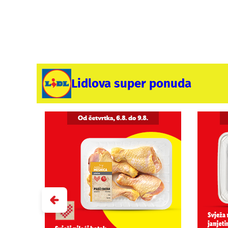
Lidlova super ponuda