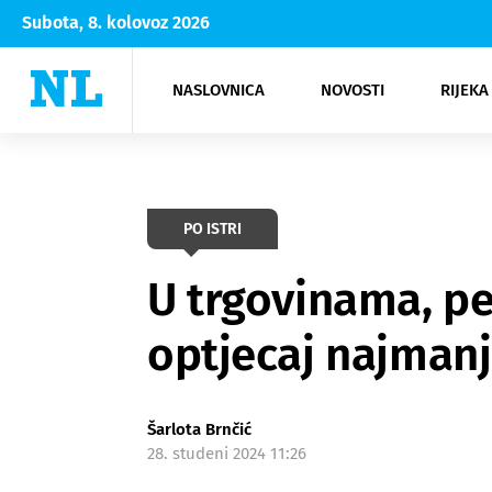
Subota, 8. kolovoz 2026
NASLOVNICA
NOVOSTI
RIJEKA
Rijeka
Kultura
Opatija
Hrvatsk
Moda
NK Rije
Sh
PO ISTRI
U trgovinama, p
optjecaj najmanj
Šarlota Brnčić
28. studeni 2024 11:26