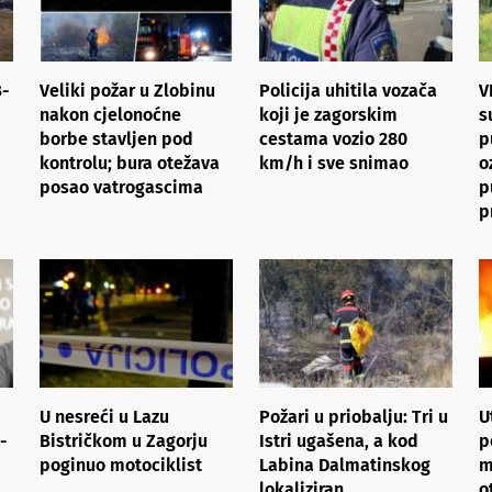
B-
Veliki požar u Zlobinu
Policija uhitila vozača
V
nakon cjelonoćne
koji je zagorskim
s
borbe stavljen pod
cestama vozio 280
p
kontrolu; bura otežava
km/h i sve snimao
o
posao vatrogascima
p
p
U nesreći u Lazu
Požari u priobalju: Tri u
U
-
Bistričkom u Zagorju
Istri ugašena, a kod
p
poginuo motociklist
Labina Dalmatinskog
m
lokaliziran
o