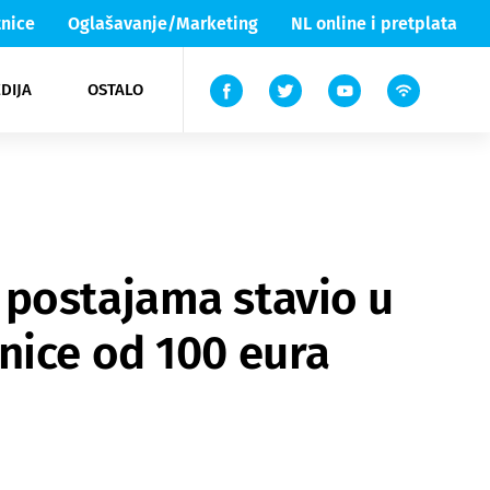
nice
Oglašavanje/Marketing
NL online i pretplata
DIJA
OSTALO
ar
ortovi
 List TV
entari
elgood
Lika & Senj
 postajama stavio u
nice od 100 eura