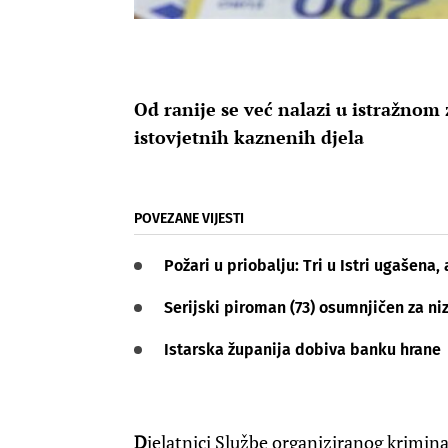
Od ranije se već nalazi u istražnom
istovjetnih kaznenih djela
POVEZANE VIJESTI
Požari u priobalju: Tri u Istri ugašena
Serijski piroman (73) osumnjičen za niz
Istarska županija dobiva banku hrane
D
jelatnici Službe organiziranog kriminal