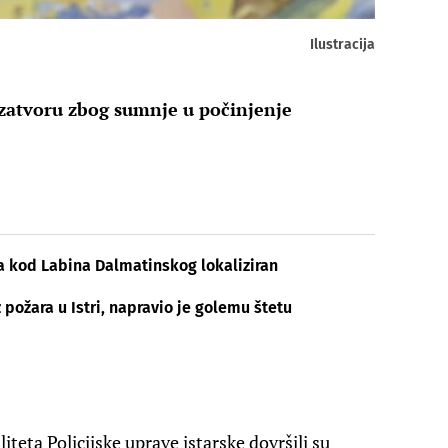
Ilustracija
 zatvoru zbog sumnje u počinjenje
, a kod Labina Dalmatinskog lokaliziran
 požara u Istri, napravio je golemu štetu
iteta Policijske uprave istarske dovršili su