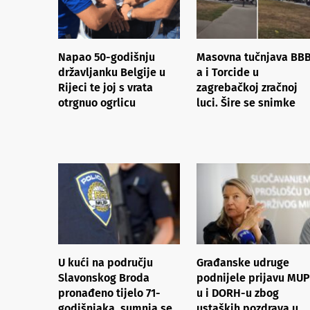
Napao 50-godišnju
Masovna tučnjava BB
državljanku Belgije u
a i Torcide u
Rijeci te joj s vrata
zagrebačkoj zračnoj
otrgnuo ogrlicu
luci. Šire se snimke
U kući na području
Građanske udruge
Slavonskog Broda
podnijele prijavu MUP
pronađeno tijelo 71-
u i DORH-u zbog
godišnjaka, sumnja se
ustaških pozdrava u