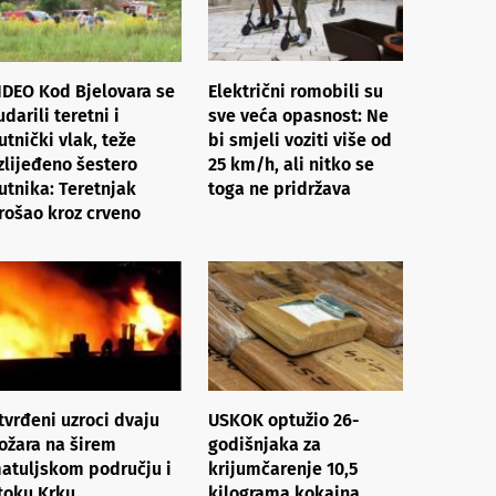
IDEO Kod Bjelovara se
Električni romobili su
udarili teretni i
sve veća opasnost: Ne
utnički vlak, teže
bi smjeli voziti više od
zlijeđeno šestero
25 km/h, ali nitko se
utnika: Teretnjak
toga ne pridržava
rošao kroz crveno
tvrđeni uzroci dvaju
USKOK optužio 26-
ožara na širem
godišnjaka za
atuljskom području i
krijumčarenje 10,5
toku Krku
kilograma kokaina