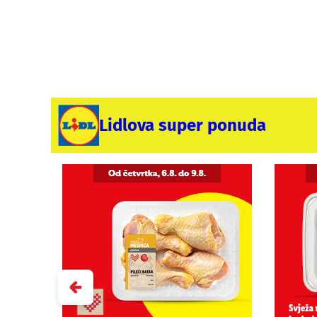
Lidlova super ponuda