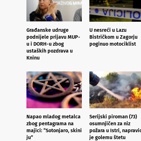
Građanske udruge
U nesreći u Lazu
podnijele prijavu MUP-
Bistričkom u Zagorju
u i DORH-u zbog
poginuo motociklist
ustaških pozdrava u
Kninu
Napao mladog metalca
Serijski piroman (73)
zbog pentagrama na
osumnjičen za niz
majici: “Sotonjaro, skini
požara u Istri, napravi
ju”
je golemu štetu