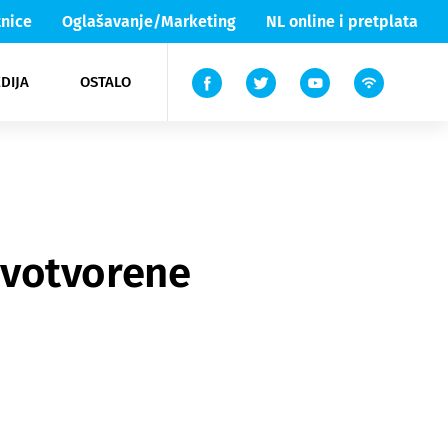
nice
Oglašavanje/Marketing
NL online i pretplata
DIJA
OSTALO
ar
ortovi
 List TV
entari
elgood
Lika & Senj
rivotvorene