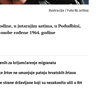
Ilustracija / Foto NL arhiva
 godine, u jutarnjim satima, u Podudbini,
e osobe rođene 1964. godine
čenih za krijumčarenje migranata
e žrtve ne umanjuje patnju hrvatskih žrtava
e strane državljane koji su nezakonito ušli u RH