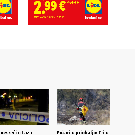
 nesreći u Lazu
Požari u priobalju: Tri u