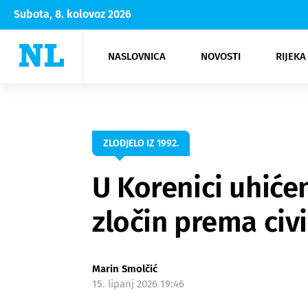
Subota, 8. kolovoz 2026
NASLOVNICA
NOVOSTI
RIJEKA
Rijeka
Kultura
Opatija
Hrvatsk
Moda
NK Rije
Sh
ZLODJELO IZ 1992.
U Korenici uhiće
zločin prema civ
Marin Smolčić
15. lipanj 2026 19:46