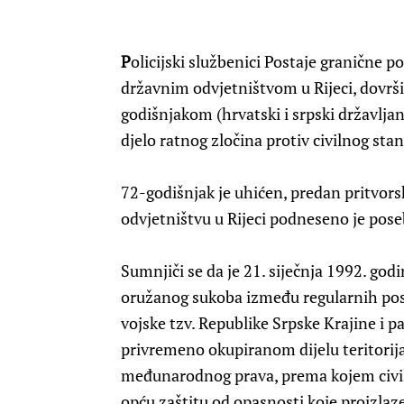
P
olicijski službenici Postaje granične p
državnim odvjetništvom u Rijeci, dovršil
godišnjakom (hrvatski i srpski državlj
djelo ratnog zločina protiv civilnog sta
72-godišnjak je uhićen, predan pritvo
odvjetništvu u Rijeci podneseno je pos
Sumnjiči se da je 21. siječnja 1992. god
oružanog sukoba između regularnih postr
vojske tzv. Republike Srpske Krajine i 
privremeno okupiranom dijelu teritorija
međunarodnog prava, prema kojem civil
opću zaštitu od opasnosti koje proizlaze