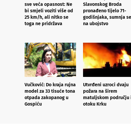
sve veća opasnost: Ne
Slavonskog Broda
bi smjeli voziti više od
pronađeno tijelo 71-
25 km/h, ali nitko se
godišnjaka, sumnja s
toga ne pridržava
na ubojstvo
Vučković: Do kraja rujna
Utvrđeni uzroci dvaju
model za 33 tisuće tona
požara na širem
otpada zakopanog u
matuljskom području 
Gospiću
otoku Krku