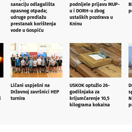
sanaciju odlagališta
podnijele prijavu MUP-
B
opasnog otpada;
u i DORH-u zbog
p
e
udruge predlažu
ustaških pozdrava u
prestanak korištenja
Kninu
vode u Gospiću
Ličani uspješni na
USKOK optužio 26-
D
Državnoj završnici HEP
godišnjaka za
s
i
turnira
krijumčarenje 10,5
N
kilograma kokaina
p