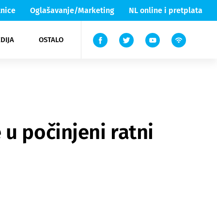
nice
Oglašavanje/Marketing
NL online i pretplata
DIJA
OSTALO
ar
ortovi
 List TV
entari
elgood
Lika & Senj
u počinjeni ratni