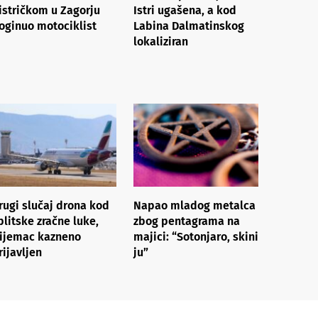
istričkom u Zagorju
Istri ugašena, a kod
oginuo motociklist
Labina Dalmatinskog
lokaliziran
rugi slučaj drona kod
Napao mladog metalca
plitske zračne luke,
zbog pentagrama na
ijemac kazneno
majici: “Sotonjaro, skini
rijavljen
ju”