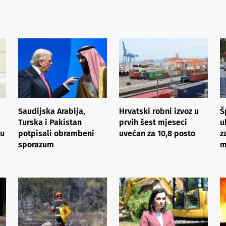
Saudijska Arabija,
Hrvatski robni izvoz u
Š
Turska i Pakistan
prvih šest mjeseci
u
su
potpisali obrambeni
uvećan za 10,8 posto
z
sporazum
m