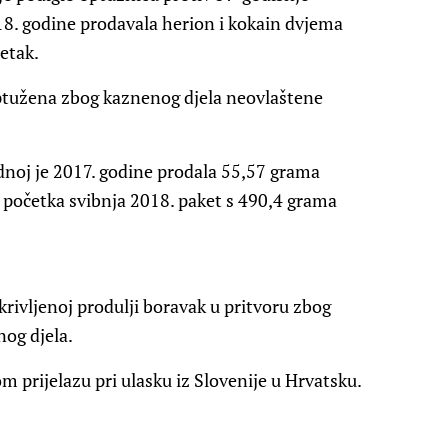
018. godine prodavala herion i kokain dvjema
etak.
ptužena zbog kaznenog djela neovlaštene
noj je 2017. godine prodala 55,57 grama
o početka svibnja 2018. paket s 490,4 grama
okrivljenoj produlji boravak u pritvoru zbog
nog djela.
m prijelazu pri ulasku iz Slovenije u Hrvatsku.