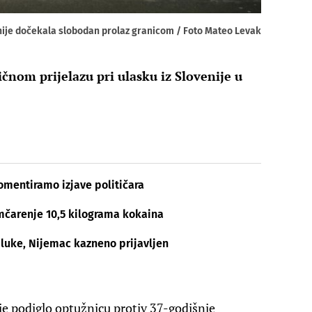
ije dočekala slobodan prolaz granicom / Foto Mateo Levak
čnom prijelazu pri ulasku iz Slovenije u
mentiramo izjave političara
mčarenje 10,5 kilograma kokaina
 luke, Nijemac kazneno prijavljen
je podiglo optužnicu protiv 37-godišnje