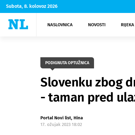
Subota, 8. kolovoz 2026
NASLOVNICA
NOVOSTI
RIJEKA
Rijeka
Kultura
Opatija
Hrvatsk
Moda
NK Rije
Sh
PODIGNUTA OPTUŽNICA
Slovenku zbog dr
- taman pred ul
Portal Novi list, Hina
17. ožujak 2023 18:02