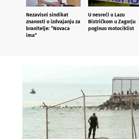
Nezavisni sindikat
U nesreći u Lazu
znanosti o izdvajanju za
Bistričkom u Zagorju
branitelje: “Novaca
poginuo motociklist
ima”