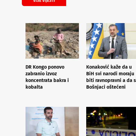
VIŠE VIJESTI
DR Kongo ponovo
Konaković kaže da u
zabranio izvoz
BiH svi narodi moraju
koncentrata bakra i
biti ravnopravni a da 
kobalta
Bošnjaci oštećeni