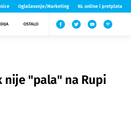
nice
Oglašavanje/Marketing
NL online i pretplata
DIJA
OSTALO
ar
ortovi
 List TV
entari
elgood
Lika & Senj
 nije "pala" na Rupi