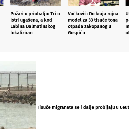
Požari u priobalju: Tri u
Vučković: Do kraja rujna
U
Istri ugašena, a kod
model za 33 tisuće tona
p
Labina Dalmatinskog
otpada zakopanog u
m
lokaliziran
Gospiću
o
Tisuće migranata se i dalje probijaju u Ceut