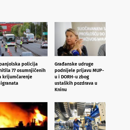
panjolska policija
Građanske udruge
hitila 77 osumnjičenih
podnijele prijavu MUP-
a krijumčarenje
u i DORH-u zbog
igranata
ustaških pozdrava u
Kninu