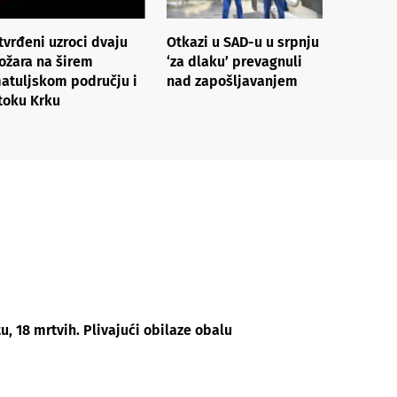
tvrđeni uzroci dvaju
Otkazi u SAD-u u srpnju
ožara na širem
‘za dlaku’ prevagnuli
atuljskom području i
nad zapošljavanjem
toku Krku
u, 18 mrtvih. Plivajući obilaze obalu