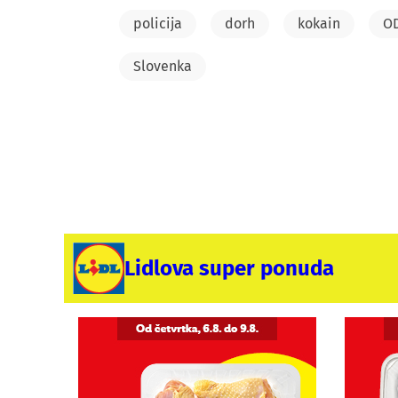
policija
dorh
kokain
OD
Slovenka
Lidlova super ponuda