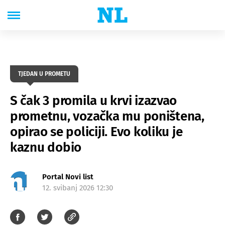
TJEDAN U PROMETU
S čak 3 promila u krvi izazvao
prometnu, vozačka mu poništena,
opirao se policiji. Evo koliku je
kaznu dobio
Portal Novi list
12. svibanj 2026 12:30