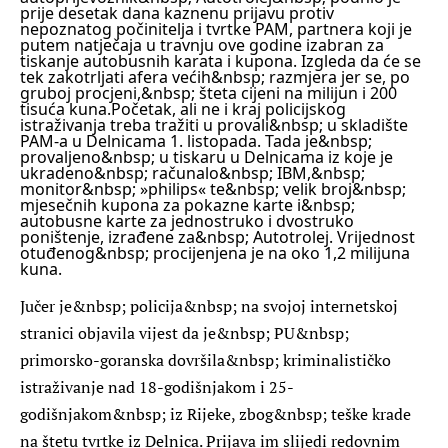
prije desetak dana kaznenu prijavu protiv
nepoznatog počinitelja i tvrtke PAM, partnera koji je
putem natječaja u travnju ove godine izabran za
tiskanje autobusnih karata i kupona. Izgleda da će se
tek zakotrljati afera većih&nbsp; razmjera jer se, po
gruboj procjeni,&nbsp; šteta cijeni na milijun i 200
tisuća kuna.
Početak, ali ne i kraj policijskog
istraživanja treba tražiti u provali&nbsp; u skladište
PAM-a u Delnicama 1. listopada. Tada je&nbsp;
provaljeno&nbsp; u tiskaru u Delnicama iz koje je
ukradeno&nbsp; računalo&nbsp; IBM,&nbsp;
monitor&nbsp; »philips« te&nbsp; velik broj&nbsp;
mjesečnih kupona za pokazne karte i&nbsp;
autobusne karte za jednostruko i dvostruko
poništenje, izrađene za&nbsp; Autotrolej. Vrijednost
otuđenog&nbsp; procijenjena je na oko 1,2 milijuna
kuna.
Jučer je&nbsp; policija&nbsp; na svojoj internetskoj
stranici objavila vijest da je&nbsp; PU&nbsp;
primorsko-goranska dovršila&nbsp; kriminalističko
istraživanje nad 18-godišnjakom i 25-
godišnjakom&nbsp; iz Rijeke, zbog&nbsp; teške krade
na štetu tvrtke iz Delnica. Prijava im slijedi redovnim