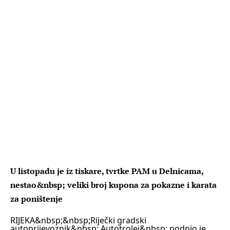
U listopadu je iz tiskare, tvrtke PAM u Delnicama,
nestao&nbsp; veliki broj kupona za pokazne i karata
za poništenje
RIJEKA&nbsp;
&nbsp;Riječki gradski
autoprijevoznik&nbsp; Autotrolej&nbsp; podnio je