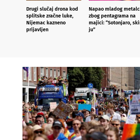
Drugi slučaj drona kod
Napao mladog metalc
splitske zračne luke,
zbog pentagrama na
Nijemac kazneno
majici: “Sotonjaro, ski
prijavljen
ju”