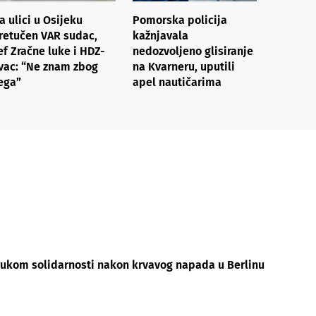
a ulici u Osijeku
Pomorska policija
retučen VAR sudac,
kažnjavala
ef Zračne luke i HDZ-
nedozvoljeno glisiranje
vac: “Ne znam zbog
na Kvarneru, uputili
ega”
apel nautičarima
rukom solidarnosti nakon krvavog napada u Berlinu