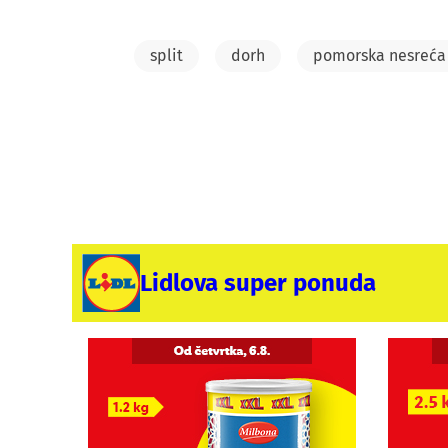
split
dorh
pomorska nesreća
Lidlova super ponuda