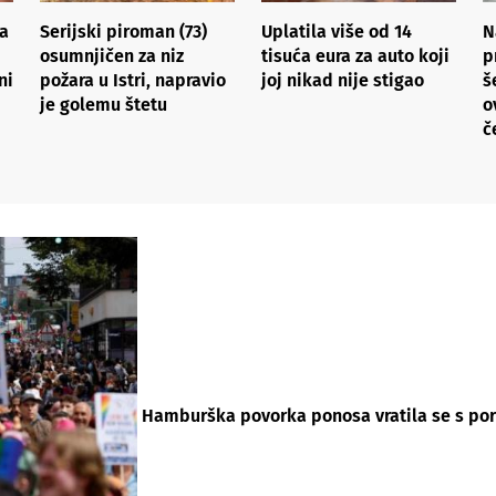
a
Serijski piroman (73)
Uplatila više od 14
N
osumnjičen za niz
tisuća eura za auto koji
p
ni
požara u Istri, napravio
joj nikad nije stigao
š
je golemu štetu
o
č
Hamburška povorka ponosa vratila se s po