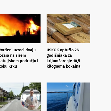
tvrđeni uzroci dvaju
USKOK optužio 26-
ožara na širem
godišnjaka za
atuljskom području i
krijumčarenje 10,5
toku Krku
kilograma kokaina