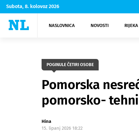
Subota, 8. kolovoz 2026
NASLOVNICA
NOVOSTI
RIJEKA
Rijeka
Kultura
Opatija
Hrvatsk
Moda
NK Rije
Sh
POGINULE ČETIRI OSOBE
Pomorska nesreća
pomorsko- tehni
Hina
15. lipanj 2026 18:22