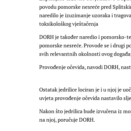
povodu pomorske nesreće pred Splitskim 
naredilo je izuzimanje uzoraka i trago
toksikološkog vještačenja
DORH je također naredio i pomorsko-te
pomorske nesreće. Provode se i drugi po
svih relevantnih okolnosti ovog događaj
Provođenje očevida, navodi DORH, nastav
Ostatak jedrilice lociran je i u njoj je 
uvjeta provođenje očevida nastavilo slj
Nakon što jedrilica bude izvučena iz m
na njoj, poručuje DORH.