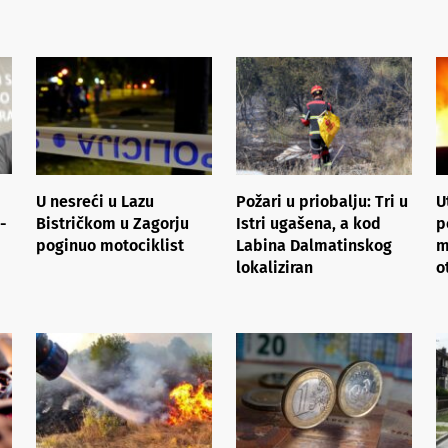
U nesreći u Lazu
Požari u priobalju: Tri u
U
-
Bistričkom u Zagorju
Istri ugašena, a kod
p
poginuo motociklist
Labina Dalmatinskog
m
lokaliziran
o