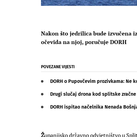
Nakon što jedrilica bude izvučena 
očevida na njoj, poručuje DORH
POVEZANE VIJESTI
DORH o Pupovčevim prozivkama: Ne ko
Drugi slučaj drona kod splitske zračne
DORH ispitao načelnika Nenada Bošnja
Ž
upanijsko državno odvjetništvo u Spl