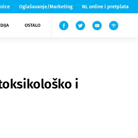
nice
Oglašavanje/Marketing
NL online i pretplata
DIJA
OSTALO
ar
ortovi
 List TV
entari
elgood
Lika & Senj
toksikološko i