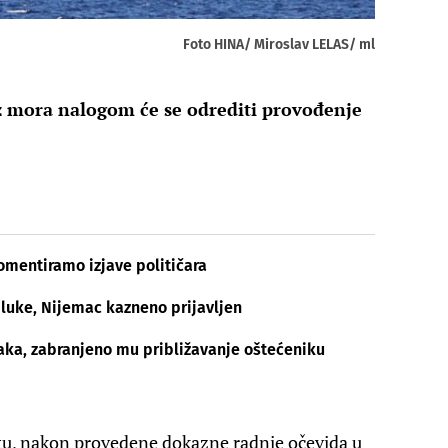
Foto HINA/ Miroslav LELAS/ ml
iz mora nalogom će se odrediti provođenje
mentiramo izjave političara
 luke, Nijemac kazneno prijavljen
ka, zabranjeno mu približavanje oštećeniku
itu, nakon provedene dokazne radnje očevida u