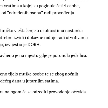
vratima u kojoj su poginule četiri osobe,
va od “određenih osoba” radi provođenja
hničko vještačenje o okolnostima nastanka
trebni izvidi i dokazne radnje radi utvrđivanja
a, izvijestio je DORH.
ljeno je na mjestu gdje je potonula jedrilica.
uočeno tijelo muške osobe te se zbog noćnih
edećeg dana u jutarnjim satima.
ora nalogom će se odrediti provođenje očevida