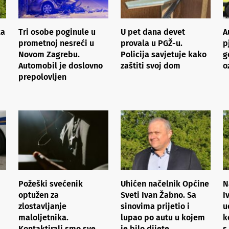
ka
Tri osobe poginule u
U pet dana devet
A
prometnoj nesreći u
provala u PGŽ-u.
p
Novom Zagrebu.
Policija savjetuje kako
g
Automobil je doslovno
zaštiti svoj dom
o
prepolovljen
Požeški svećenik
Uhićen načelnik Općine
N
optužen za
Sveti Ivan Žabno. Sa
I
zlostavljanje
sinovima prijetio i
u
maloljetnika.
lupao po autu u kojem
k
Kontaktirali smo sve
je bilo dijete
s