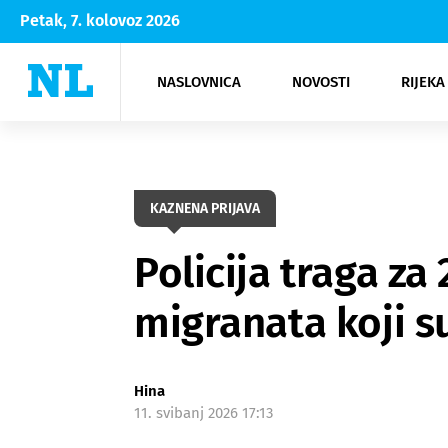
Petak, 7. kolovoz 2026
NASLOVNICA
NOVOSTI
RIJEKA
Rijeka
Kultura
Opatija
Hrvatsk
Moda
NK Rije
Sh
KAZNENA PRIJAVA
Policija traga z
migranata koji s
Hina
11. svibanj 2026 17:13