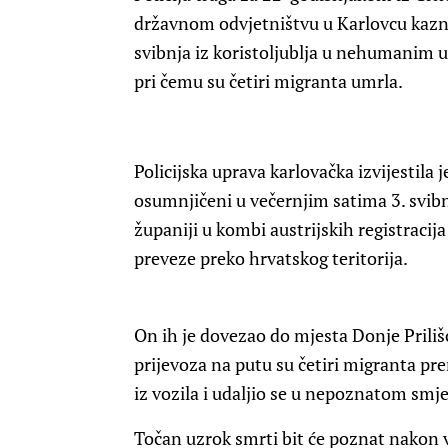
državnom odvjetništvu u Karlovcu kazne
svibnja iz koristoljublja u nehumanim
pri čemu su četiri migranta umrla.
Policijska uprava karlovačka izvijestila 
osumnjičeni u večernjim satima 3. svib
županiji u kombi austrijskih registracija
preveze preko hrvatskog teritorija.
On ih je dovezao do mjesta Donje Prili
prijevoza na putu su četiri migranta pre
iz vozila i udaljio se u nepoznatom smje
Točan uzrok smrti bit će poznat nakon vj