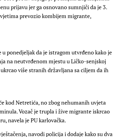
nu prijavu jer ga osnovano sumnjiči da je 3.
 uvjetima prevozio kombijem migrante,
je u ponedjeljak da je istragom utvrđeno kako je
nja na neutvrđenom mjestu u Ličko-senjskoj
 ukrcao više stranih državljana sa ciljem da ih
šće kod Netretića, no zbog nehumanih uvjeta
minula. Vozač je trupla i žive migrante iskrcao
ru, navela je PU karlovačka.
eštačenja, navodi policija i dodaje kako su dva