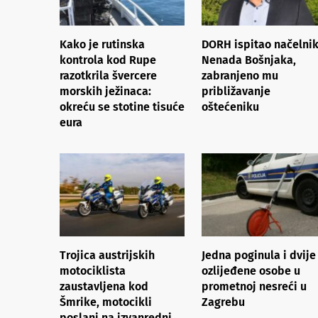
Kako je rutinska
DORH ispitao načelni
kontrola kod Rupe
Nenada Bošnjaka,
razotkrila švercere
zabranjeno mu
morskih ježinaca:
približavanje
okreću se stotine tisuće
oštećeniku
eura
Trojica austrijskih
Jedna poginula i dvije
motociklista
ozlijeđene osobe u
zaustavljena kod
prometnoj nesreći u
Šmrike, motocikli
Zagrebu
poslani na izvanredni