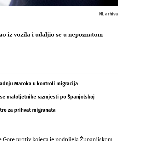
NL arhiva
cao iz vozila i udaljio se u nepoznatom
radnju Maroka u kontroli migracija
se maloljetnike razmjesti po Španjolskoj
ntre za prihvat migranata
e Gore protiv kojega je podnijela Županijskom