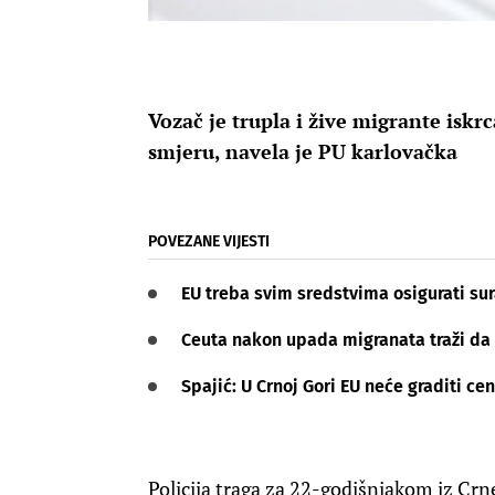
Vozač je trupla i žive migrante iskr
smjeru, navela je PU karlovačka
POVEZANE VIJESTI
EU treba svim sredstvima osigurati su
Ceuta nakon upada migranata traži da 
Spajić: U Crnoj Gori EU neće graditi ce
Policija traga za 22-godišnjakom iz Crn