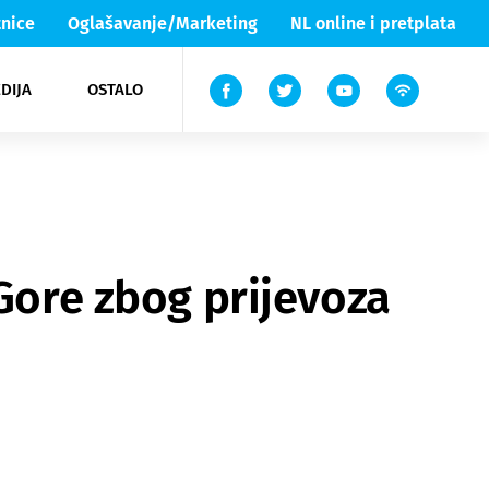
nice
Oglašavanje/Marketing
NL online i pretplata
DIJA
OSTALO
ar
ortovi
 List TV
entari
elgood
Lika & Senj
 Gore zbog prijevoza