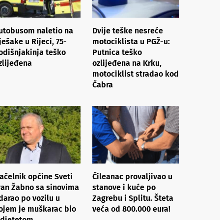
utobusom naletio na
Dvije teške nesreće
ješake u Rijeci, 75-
motociklista u PGŽ-u:
odišnjakinja teško
Putnica teško
zlijeđena
ozlijeđena na Krku,
motociklist stradao kod
Čabra
ačelnik općine Sveti
Čileanac provaljivao u
van Žabno sa sinovima
stanove i kuće po
darao po vozilu u
Zagrebu i Splitu. Šteta
ojem je muškarac bio
veća od 800.000 eura!
 djetetom