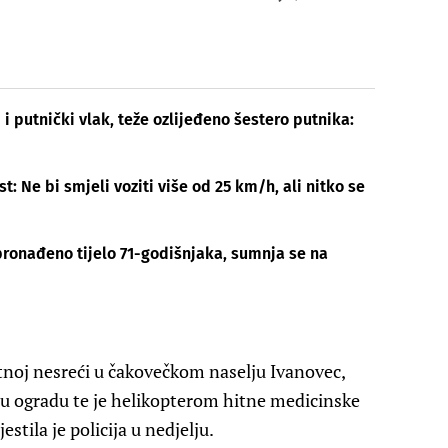
 i putnički vlak, teže ozlijeđeno šestero putnika:
t: Ne bi smjeli voziti više od 25 km/h, ali nitko se
ronađeno tijelo 71-godišnjaka, sumnja se na
tnoj nesreći u čakovečkom naselju Ivanovec,
a u ogradu te je helikopterom hitne medicinske
stila je policija u nedjelju.