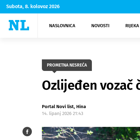
Subota, 8. kolovoz 2026
NASLOVNICA
NOVOSTI
RIJEKA
Rijeka
Kultura
Opatija
Hrvatsk
Moda
NK Rije
Sh
PROMETNA NESREĆA
Ozlijeđen vozač 
Portal Novi list, Hina
14. lipanj 2026 21:43