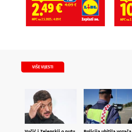
VIŠE VIJESTI
Vučić i Zelenskij o putu
Policija uhitila vozača