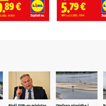
Bivši SDP-ov ministar
Otežana plovidba i
N