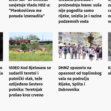
savjetuje Vladu HDZ-a:
proizvodnja hrane: suša
z
“Plenkovićeva me
nije pogodila samo
c
ponuda iznenadila”
rijeke, snizila je i razine
n
podzemnih voda
v
io
VIDEO Kod Bjelovara se
DHMZ upozorio na
K
ja
sudarili teretni i
opasnost od toplinskog
u
putnički vlak, teže
vala na području
ozlijeđeno šestero
Rijeke, Splita i
putnika: Teretnjak
Dubrovnika
prošao kroz crveno