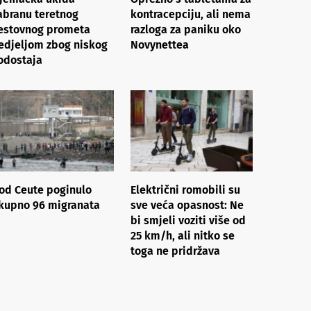
abranu teretnog
kontracepciju, ali nema
estovnog prometa
razloga za paniku oko
edjeljom zbog niskog
Novynettea
odostaja
od Ceute poginulo
Električni romobili su
kupno 96 migranata
sve veća opasnost: Ne
bi smjeli voziti više od
25 km/h, ali nitko se
toga ne pridržava