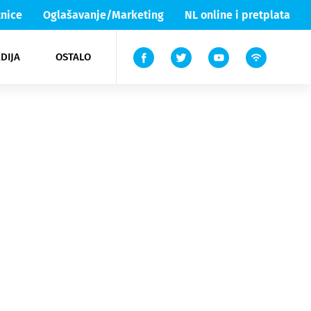
nice
Oglašavanje/Marketing
NL online i pretplata
DIJA
OSTALO
ar
ortovi
 List TV
entari
elgood
Lika & Senj