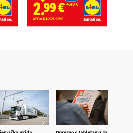
jemačka ukida
Oprezno s tabletama za