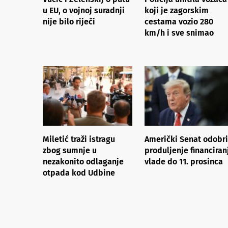
u EU, o vojnoj suradnji
koji je zagorskim
nije bilo riječi
cestama vozio 280
km/h i sve snimao
Miletić traži istragu
Američki Senat odobr
zbog sumnje u
produljenje financiran
nezakonito odlaganje
vlade do 11. prosinca
otpada kod Udbine