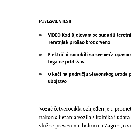
POVEZANE VIJESTI
VIDEO Kod Bjelovara se sudarili teretni
Teretnjak prošao kroz crveno
Električni romobili su sve veća opasnos
toga ne pridržava
U kući na području Slavonskog Broda p
ubojstvo
Vozač četverocikla ozlijeđen je u prome
nakon slijetanja vozila s kolnika i udar
službe prevezen u bolnicu u Zagreb, izvije