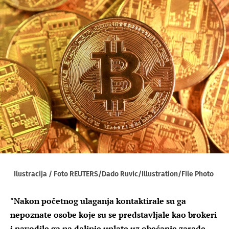
Ilustracija / Foto REUTERS/Dado Ruvic/Illustration/File Photo
"Nakon početnog ulaganja kontaktirale su ga
nepoznate osobe koje su se predstavljale kao brokeri
i navodile ga na daljnje uplate uz obećanje zarade