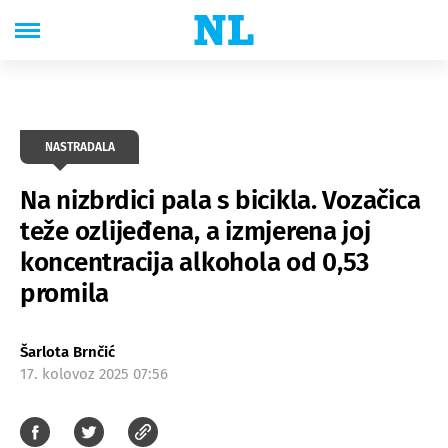
NASTRADALA
Na nizbrdici pala s bicikla. Vozačica
teže ozlijeđena, a izmjerena joj
koncentracija alkohola od 0,53
promila
Šarlota Brnčić
17. kolovoz 2025 07:56