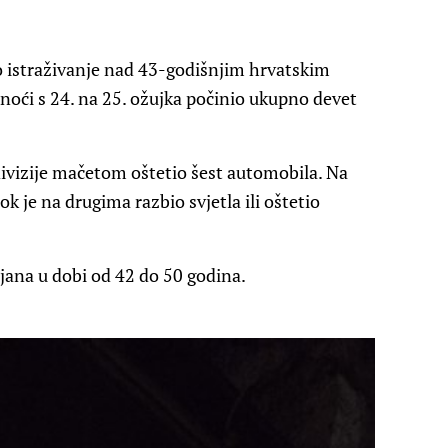
čko istraživanje nad 43-godišnjim hrvatskim
 noći s 24. na 25. ožujka počinio ukupno devet
e divizije mačetom oštetio šest automobila. Na
k je na drugima razbio svjetla ili oštetio
ljana u dobi od 42 do 50 godina.