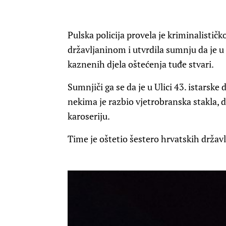
Pulska policija provela je kriminalisti
državljaninom i utvrdila sumnju da je u
kaznenih djela oštećenja tuđe stvari.
Sumnjiči ga se da je u Ulici 43. istarsk
nekima je razbio vjetrobranska stakla, do
karoseriju.
Time je oštetio šestero hrvatskih držav