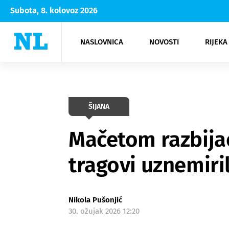
Subota, 8. kolovoz 2026
NASLOVNICA
NOVOSTI
RIJEKA
Rijeka
Kultura
Opatija
Hrvatsk
Moda
NK Rije
Sh
ŠIJANA
Mačetom razbijao
tragovi uznemiri
Nikola Pušonjić
30. ožujak 2026 12:20