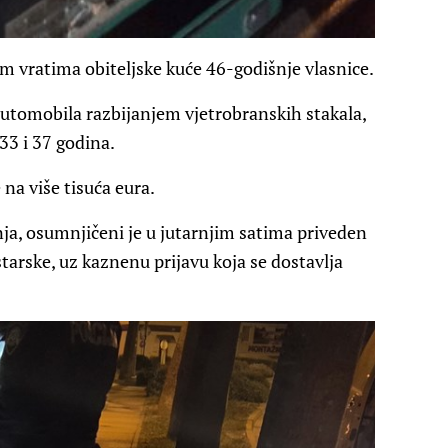
nim vratima obiteljske kuće 46-godišnje vlasnice.
 automobila razbijanjem vjetrobranskih stakala,
 33 i 37 godina.
na više tisuća eura.
nja, osumnjičeni je u jutarnjim satima priveden
starske, uz kaznenu prijavu koja se dostavlja