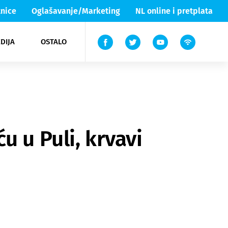
nice
Oglašavanje/Marketing
NL online i pretplata
DIJA
OSTALO
ar
ortovi
 List TV
entari
elgood
Lika & Senj
u u Puli, krvavi