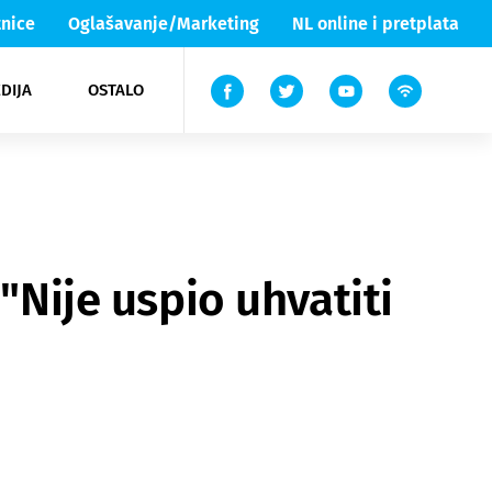
nice
Oglašavanje/Marketing
NL online i pretplata
DIJA
OSTALO
ar
ortovi
 List TV
entari
elgood
Lika & Senj
"Nije uspio uhvatiti