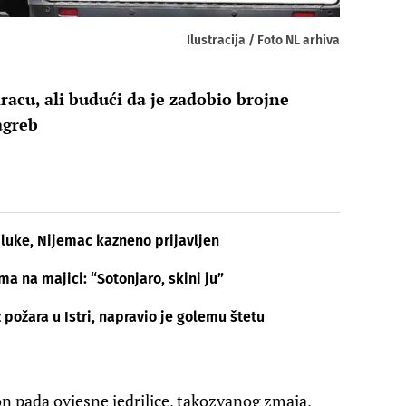
Ilustracija / Foto NL arhiva
racu, ali budući da je zadobio brojne
agreb
 luke, Nijemac kazneno prijavljen
 na majici: “Sotonjaro, skini ju”
 požara u Istri, napravio je golemu štetu
n pada ovjesne jedrilice, takozvanog zmaja,