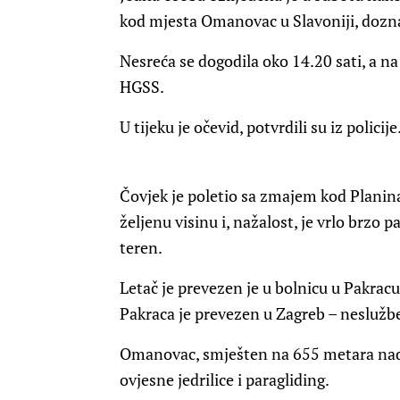
kod mjesta Omanovac u Slavoniji, doznaj
Nesreća se dogodila oko 14.20 sati, a na 
HGSS.
U tijeku je očevid, potvrdili su iz policije
Čovjek je poletio sa zmajem kod Planin
željenu visinu i, nažalost, je vrlo brzo 
teren.
Letač je prevezen je u bolnicu u Pakracu,
Pakraca je prevezen u Zagreb – nesluž
Omanovac, smješten na 655 metara nadmo
ovjesne jedrilice i paragliding.