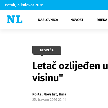
Petak, 7. kolovoz 2026
NASLOVNICA
NOVOSTI
RIJEKA
Rijeka
Kultura
Opatija
Hrvatsk
Moda
NK Rije
Sh
NESREĆA
Letač ozlijeđen u
visinu"
Portal Novi list, Hina
25. travanj 2026 22:44