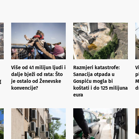
Više od 41 milijun ljudi i
Razmjeri katastrofe:
V
dalje bježi od rata: Što
Sanacija otpada u
p
g
je ostalo od Ženevske
Gospiću mogla bi
M
konvencije?
koštati i do 125 milijuna
d
eura