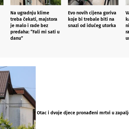
Na ugradnju klime
Evo novih cijena goriva
V
treba čekati, majstora
koje bi trebale biti na
k
je malo i rade bez
snazi od idućeg utorka
n
predaha: “Fali mi sati u
r
danu”
u
Otac i dvoje djece pronađeni mrtvi u zapalj