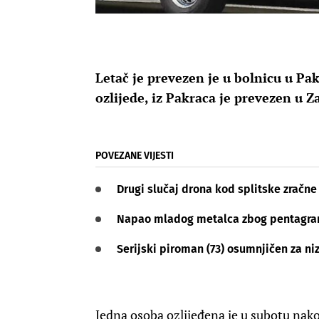
Letač je prevezen je u bolnicu u Pak
ozlijede, iz Pakraca je prevezen u Z
POVEZANE VIJESTI
Drugi slučaj drona kod splitske zračne
Napao mladog metalca zbog pentagrama
Serijski piroman (73) osumnjičen za niz
Jedna osoba ozlijeđena je u subotu nako