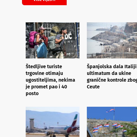
Štedljive turiste
Španjolska dala Italiji
trgovine otimaju
ultimatum da ukine
ugostiteljima, nekima
granične kontrole zbo
je promet pao i 40
Ceute
posto