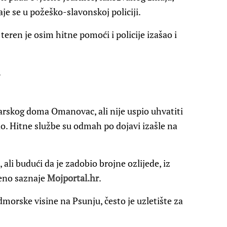
e se u požeško-slavonskoj policiji.
teren je osim hitne pomoći i policije izašao i
.
arskog doma Omanovac, ali nije uspio uhvatiti
pao. Hitne službe su odmah po dojavi izašle na
 ali budući da je zadobio brojne ozlijede, iz
beno saznaje
Mojportal.hr
.
rske visine na Psunju, često je uzletište za