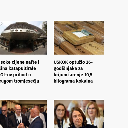
isoke cijene nafte i
USKOK optužio 26-
lina katapultirale
godišnjaka za
OL-ov prihod u
krijumčarenje 10,5
rugom tromjesečju
kilograma kokaina