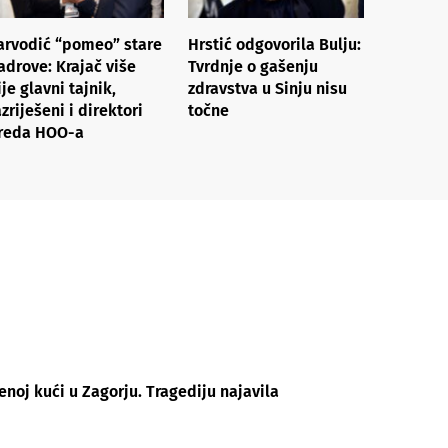
arvodić “pomeo” stare
Hrstić odgovorila Bulju:
adrove: Krajač više
Tvrdnje o gašenju
ije glavni tajnik,
zdravstva u Sinju nisu
azriješeni i direktori
točne
reda HOO-a
enoj kući u Zagorju. Tragediju najavila