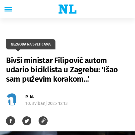
NEZGODA NA SVETICAMA
Bivši ministar Filipović autom
udario biciklista u Zagrebu: 'Išao
sam puževim korakom...'
P. N.
10. svibanj 2025 12:13