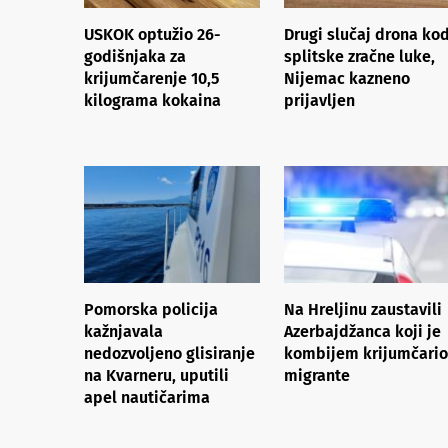
USKOK optužio 26-
Drugi slučaj drona ko
godišnjaka za
splitske zračne luke,
krijumčarenje 10,5
Nijemac kazneno
kilograma kokaina
prijavljen
Pomorska policija
Na Hreljinu zaustavili
kažnjavala
Azerbajdžanca koji je
nedozvoljeno glisiranje
kombijem krijumčario
na Kvarneru, uputili
migrante
apel nautičarima