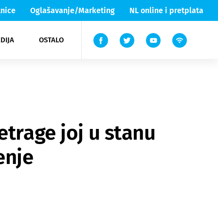
nice
Oglašavanje/Marketing
NL online i pretplata
DIJA
OSTALO
ar
ortovi
 List TV
entari
elgood
Lika & Senj
etrage joj u stanu
enje