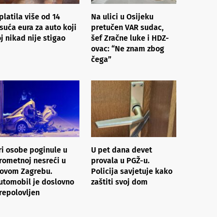
platila više od 14
Na ulici u Osijeku
isuća eura za auto koji
pretučen VAR sudac,
oj nikad nije stigao
šef Zračne luke i HDZ-
ovac: “Ne znam zbog
čega”
ri osobe poginule u
U pet dana devet
rometnoj nesreći u
provala u PGŽ-u.
ovom Zagrebu.
Policija savjetuje kako
utomobil je doslovno
zaštiti svoj dom
repolovljen