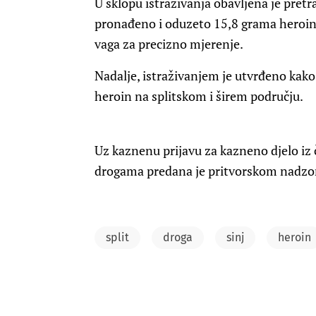
U sklopu istraživanja obavljena je pretra
pronađeno i oduzeto 15,8 grama heroin
vaga za precizno mjerenje.
Nadalje, istraživanjem je utvrđeno kako
heroin na splitskom i širem području.
Uz kaznenu prijavu za kazneno djelo iz č
drogama predana je pritvorskom nadzo
split
droga
sinj
heroin