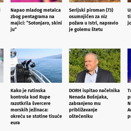
d
Napao mladog metalca
Serijski piroman (73)
U
zbog pentagrama na
osumnjičen za niz
t
majici: “Sotonjaro, skini
požara u Istri, napravio
j
ju”
je golemu štetu
Kako je rutinska
DORH ispitao načelnika
T
kontrola kod Rupe
Nenada Bošnjaka,
p
razotkrila švercere
zabranjeno mu
N
morskih ježinaca:
približavanje
A
okreću se stotine tisuće
oštećeniku
p
eura