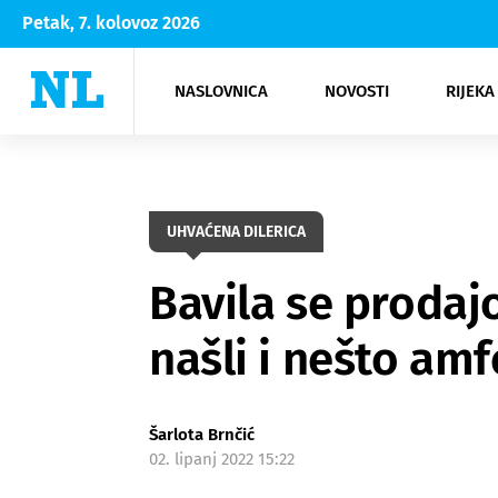
Petak, 7. kolovoz 2026
NASLOVNICA
NOVOSTI
RIJEKA
Rijeka
Kultura
Opatija
Hrvatsk
Moda
NK Rije
Sh
UHVAĆENA DILERICA
Bavila se prodaj
našli i nešto am
Šarlota Brnčić
02. lipanj 2022 15:22