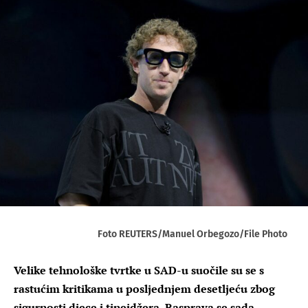
Foto REUTERS/Manuel Orbegozo/File Photo
Velike tehnološke tvrtke u SAD-u suočile su se s
rastućim kritikama u posljednjem desetljeću zbog
sigurnosti djece i tinejdžera. Rasprava se sada