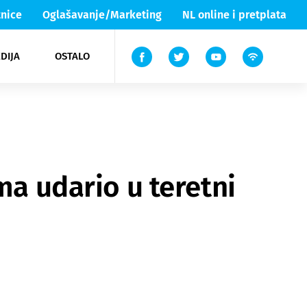
nice
Oglašavanje/Marketing
NL online i pretplata
DIJA
OSTALO
ar
ortovi
 List TV
entari
elgood
Lika & Senj
ma udario u teretni