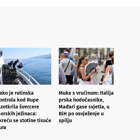
ako je rutinska
Muke s vrućinom: Italija
ontrola kod Rupe
prska hodočasnike,
azotkrila švercere
Mađari gase svjetla, u
orskih ježinaca:
BiH po osvježenje u
kreću se stotine tisuće
spilju
ura