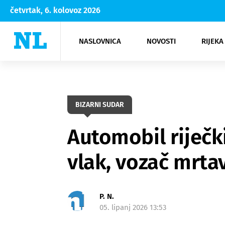
četvrtak, 6. kolovoz 2026
NASLOVNICA
NOVOSTI
RIJEKA
Rijeka
Kultura
Opatija
Hrvatsk
Moda
NK Rije
Sh
BIZARNI SUDAR
Automobil riječki
vlak, vozač mrtav
P. N.
05. lipanj 2026 13:53