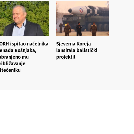
ORH ispitao načelnika
Sjeverna Koreja
enada Bošnjaka,
lansirala balistički
abranjeno mu
projektil
ribližavanje
štećeniku