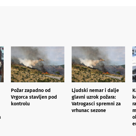
Požar zapadno od
Ljudski nemar i dalje
K
Vrgorca stavljen pod
glavni uzrok požara:
k
kontrolu
Vatrogasci spremni za
r
vrhunac sezone
m
a
o
e