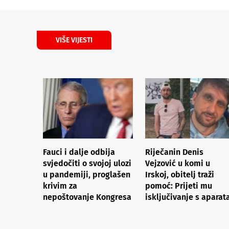
VIŠE VIJESTI
Fauci i dalje odbija
Riječanin Denis
svjedočiti o svojoj ulozi
Vejzović u komi u
u pandemiji, proglašen
Irskoj, obitelj traži
krivim za
pomoć: Prijeti mu
nepoštovanje Kongresa
isključivanje s aparat