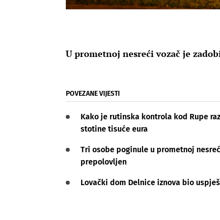
U prometnoj nesreći vozač je zadobi
POVEZANE VIJESTI
Kako je rutinska kontrola kod Rupe raz
stotine tisuće eura
Tri osobe poginule u prometnoj nesre
prepolovljen
Lovački dom Delnice iznova bio uspje