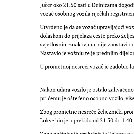
Jučer oko 21.50 sati u Delnicama dogodi
vozač osobnog vozila riječkih registraci
Utvrđeno je da se vozač upravljajući vo
dolaskom do prijelaza ceste preko želj
svjetlosnim znakovima, nije zaustavio 
Nastavio je vožnju te je prednjim dijel
U prometnoj nesreći vozač je zadobio la
Nakon udara vozilo je ostalo zahvaćeno
pri čemu je oštećeno osobno vozilo, više
Zbog prometne nesreće željeznički prom
Lokve bio je u prekidu od 21.50 do 1.40 
Zbog počinjenih prekršaja iz Zakona o 