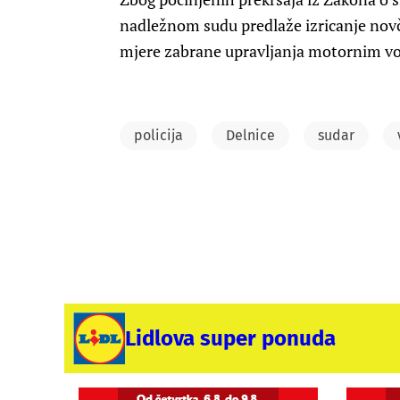
nadležnom sudu predlaže izricanje novč
mjere zabrane upravljanja motornim voz
policija
Delnice
sudar
Lidlova super ponuda