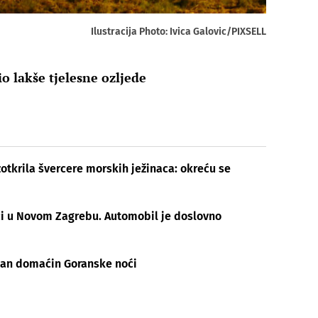
Ilustracija Photo: Ivica Galovic/PIXSELL
o lakše tjelesne ozljede
otkrila švercere morskih ježinaca: okreću se
ći u Novom Zagrebu. Automobil je doslovno
šan domaćin Goranske noći