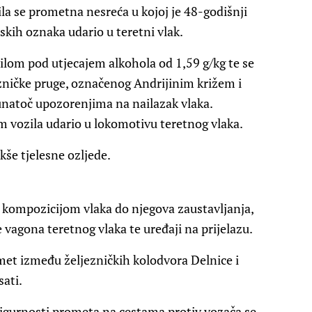
la se prometna nesreća u kojoj je 48-godišnji
jskih oznaka udario u teretni vlak.
zilom pod utjecajem alkohola od 1,59 g/kg te se
ezničke pruge, označenog Andrijinim križem i
unatoč upozorenjima na nailazak vlaka.
om vozila udario u lokomotivu teretnog vlaka.
kše tjelesne ozljede.
 kompozicijom vlaka do njegova zaustavljanja,
 vagona teretnog vlaka te uređaji na prijelazu.
et između željezničkih kolodvora Delnice i
sati.
sigurnosti prometa na cestama protiv vozača se