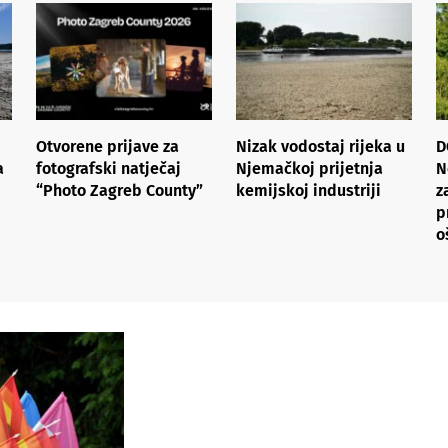
Otvorene prijave za
Nizak vodostaj rijeka u
D
a
fotografski natječaj
Njemačkoj prijetnja
N
“Photo Zagreb County”
kemijskoj industriji
z
p
o