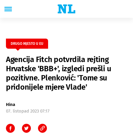
DRUGO MJESTO U EU
Agencija Fitch potvrdila rejting
Hrvatske 'BBB+', izgledi prešli u
pozitivne. Plenković: 'Tome su
pridonijele mjere Vlade'
Hina
07. listopad 2023 07:17