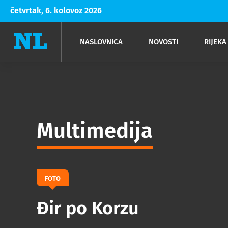
četvrtak, 6. kolovoz 2026
NASLOVNICA
NOVOSTI
RIJEKA
Rijeka
Kultura
Opatija
Hrvatsk
Moda
NK Rije
Sh
Multimedija
FOTO
Đir po Korzu