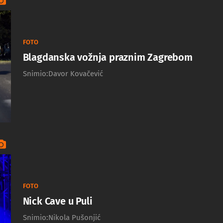
FOTO
Blagdanska vožnja praznim Zagrebom
Snimio:Davor Kovačević
FOTO
Nick Cave u Puli
Snimio:Nikola Pušonjić