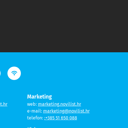
Marketing
t.hr
web:
marketing.novilist.hr
e-mail:
marketing@novilist.hr
telefon:
:+385 51 650 088