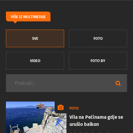
VIŠE IZ MULTIMEDIJE
SVE
FOTO
VIDEO
FOTO BY
FOTO
Vila na Pećinama gdje se
urušio balkon