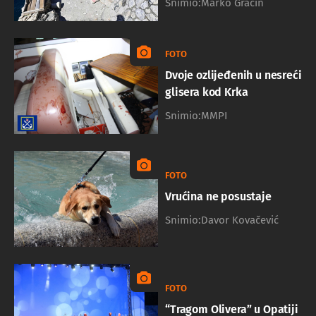
Snimio:Marko Gracin
FOTO
Dvoje ozlijeđenih u nesreći
glisera kod Krka
Snimio:MMPI
FOTO
Vrućina ne posustaje
Snimio:Davor Kovačević
FOTO
“Tragom Olivera” u Opatiji