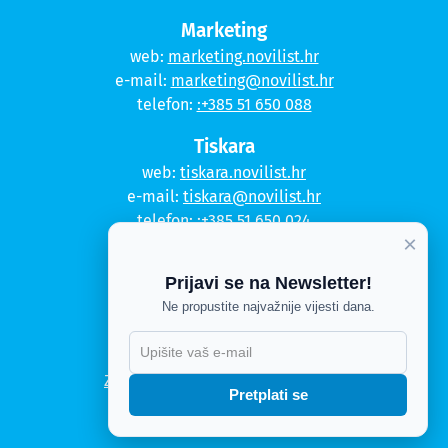
Marketing
web:
marketing.novilist.hr
e-mail:
marketing@novilist.hr
telefon:
:+385 51 650 088
Tiskara
web:
tiskara.novilist.hr
e-mail:
tiskara@novilist.hr
telefon:
:+385 51 650 024
×
Copyright © 2020. Novi list
Prijavi se na Newsletter!
Kontakt
Ne propustite najvažnije vijesti dana.
Politika privatnosti
Politika kolačića
Zahtjev za pristup informacijama
Pretplati se
Impressum