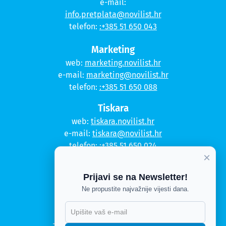
e-mail:
info.pretplata@novilist.hr
telefon:
:+385 51 650 043
Marketing
web:
marketing.novilist.hr
e-mail:
marketing@novilist.hr
telefon:
:+385 51 650 088
Tiskara
web:
tiskara.novilist.hr
e-mail:
tiskara@novilist.hr
telefon:
:+385 51 650 024
×
Copyright © 2020. Novi list
Prijavi se na Newsletter!
Kontakt
Ne propustite najvažnije vijesti dana.
Politika privatnosti
Politika kolačića