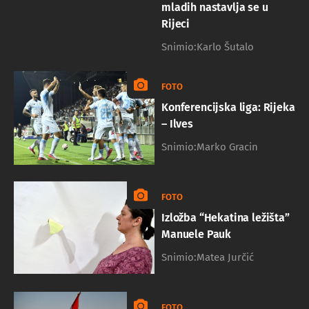
mladih nastavlja se u
Rijeci
Snimio:Karlo Šutalo
FOTO
Konferencijska liga: Rijeka
– Ilves
Snimio:Marko Gracin
FOTO
Izložba “Hekatina ležišta”
Manuele Pauk
Snimio:Matea Jurčić
FOTO