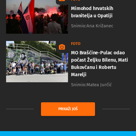
Mimohod hrvatskih
branitelja u Opatiji
Snimio:Ana Križanec
FOTO
MO Brašćine-Pulac odao
počast Željku Bilenu, Mati
Bukovčanu i Robertu
Marelji
Snimio:Matea Jurčić
PRIKAŽI JOŠ