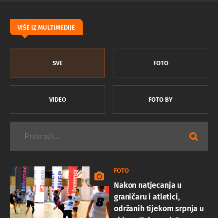
VIŠE IZ MULTIMEDIJE
SVE
FOTO
VIDEO
FOTO BY
FOTO
Nakon natjecanja u
graničaru i atletici,
održanih tijekom srpnja u