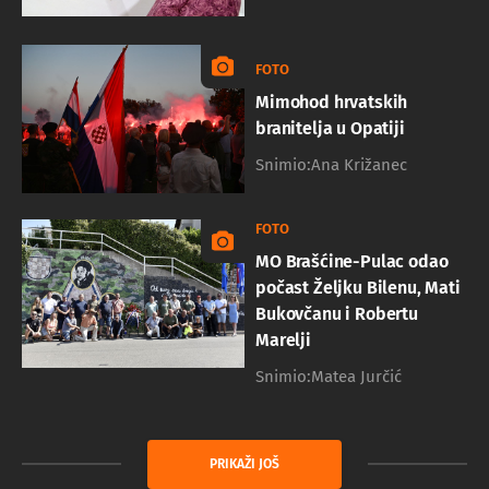
FOTO
Mimohod hrvatskih
branitelja u Opatiji
Snimio:Ana Križanec
FOTO
MO Brašćine-Pulac odao
počast Željku Bilenu, Mati
Bukovčanu i Robertu
Marelji
Snimio:Matea Jurčić
PRIKAŽI JOŠ