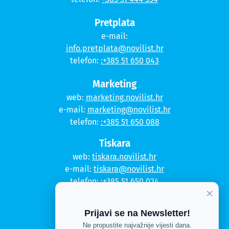
Pretplata
e-mail:
info.pretplata@novilist.hr
telefon:
:+385 51 650 043
Marketing
web:
marketing.novilist.hr
e-mail:
marketing@novilist.hr
telefon:
:+385 51 650 088
Tiskara
web:
tiskara.novilist.hr
e-mail:
tiskara@novilist.hr
telefon:
:+385 51 650 024
×
Copyright © 2020. Novi list
Prijavi se na Newsletter!
Kontakt
Ne propustite najvažnije vijesti dana.