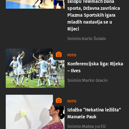
sklopu Telemach Dana
sporta, Državna završnica
Plazma Sportskih igara
mladih nastavlja se u
Rijeci
Snimio:Karlo Šutalo
FOTO
Konferencijska liga: Rijeka
– Ilves
Snimio:Marko Gracin
FOTO
Izložba “Hekatina ležišta”
Manuele Pauk
Snimio:Matea Jurčić