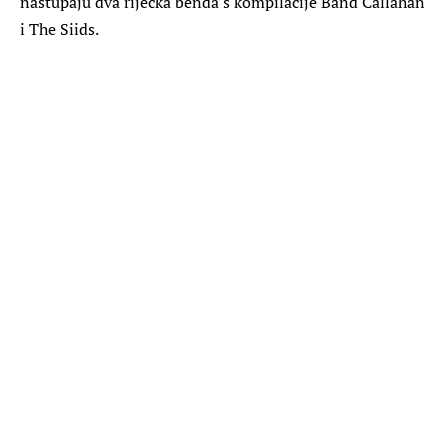
nastupaju dva riječka benda s kompilacije Band Callahan
i The Siids.