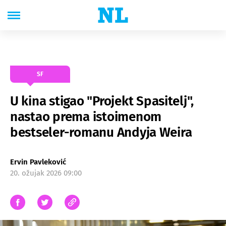
SF
U kina stigao "Projekt Spasitelj",
nastao prema istoimenom
bestseler-romanu Andyja Weira
Ervin Pavleković
20. ožujak 2026 09:00