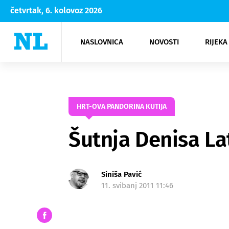
četvrtak, 6. kolovoz 2026
NASLOVNICA
NOVOSTI
RIJEKA
Rijeka
Kultura
Opatija
Hrvatsk
Moda
NK Rije
Sh
HRT-OVA PANDORINA KUTIJA
Šutnja Denisa Lat
Siniša Pavić
11. svibanj 2011 11:46