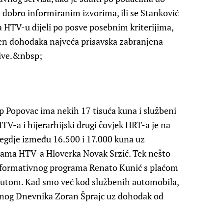
 dobro informiranim izvorima, ili se Stanković
a HTV-u dijeli po posve posebnim kriterijima,
omen dohodaka najveća prisavska zabranjena
jive.&nbsp;
ip Popovac
ima nekih 17 tisuća kuna i službeni
HTV-a i hijerarhijski drugi čovjek HRT-a je na
egdje između 16.500 i 17.000 kuna uz
ograma HTV-a
Hloverka Novak Srzić
. Tek nešto
 Informativnog programa
Renato Kunić
s plaćom
autom. Kad smo već kod službenih automobila,
eljnog Dnevnika
Zoran Šprajc
uz dohodak od