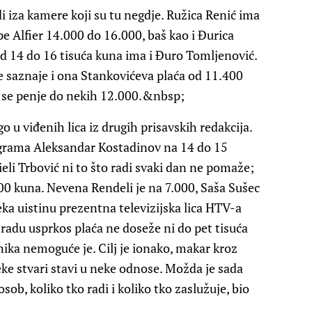
di iza kamere koji su tu negdje.
Ružica Renić
ima
pe Alfier
14.000 do 16.000, baš kao i
Đurica
od 14 do 16 tisuća kuna ima i
Đuro Tomljenović
.
se saznaje i ona Stankovićeva plaća od 11.400
e se penje do nekih 12.000.&nbsp;
o u viđenih lica iz drugih prisavskih redakcija.
ograma
Aleksandar Kostadinov
na 14 do 15
eli Trbović
ni to što radi svaki dan ne pomaže;
000 kuna.
Nevena Rendeli
je na 7.000,
Saša Sušec
ka uistinu prezentna televizijska lica HTV-a
adu usprkos plaća ne doseže ni do pet tisuća
ika nemoguće je. Cilj je ionako, makar kroz
e stvari stavi u neke odnose. Možda je sada
sob, koliko tko radi i koliko tko zaslužuje, bio