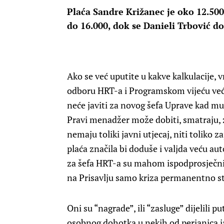
Plaća Sandre Križanec je oko 12.500
do 16.000, dok se Danieli Trbović d
Ako se već uputite u kakve kalkulacije,
odboru HRT-a i Programskom vijeću već
neće javiti za novog šefa Uprave kad mu
Pravi menadžer može dobiti, smatraju, z
nemaju toliki javni utjecaj, niti toliko 
plaća značila bi doduše i valjda veću a
za šefa HRT-a su mahom ispodprosječni, 
na Prisavlju samo kriza permanentno 
Oni su “nagrade”, ili “zasluge” dijelili p
osobnog dohotka u nekih od perjanica ja