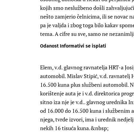
kojih smo neslužbeno došli zahvaljujući
nešto zamjerio čelnicima, ili se novac n
pa je valjda i zbog toga bilo kakav sp
tema. A cifre su sve, samo ne nezaniml
Odanost Informativi se isplati
Elem, v.d. glavnog ravnatelja HRT-a
Jos
automobil.
Mislav Stipić,
v.d. ravnatelj 
16.500 kuna plus službeni automobil. N
korištenje auta je i v.d. direktorica pr
sitno iza nje je v.d.. glavnog urednika
od 16.000 do 16.500 kuna i službenim 
njega, tvrde izvori, ima i urednik nedj
nekih 16 tisuća kuna.&nbsp;