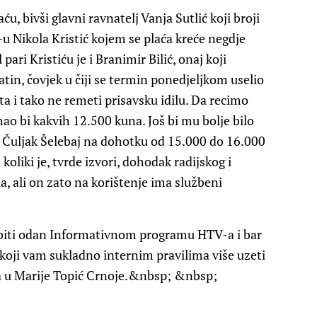
u, bivši glavni ravnatelj Vanja Sutlić koji broji
-u
Nikola Kristić
kojem se plaća kreće negdje
 pari Kristiću je i
Branimir Bilić
, onaj koji
atin
, čovjek u čiji se termin ponedjeljkom uselio
šta i tako ne remeti prisavsku idilu. Da recimo
mao bi kakvih 12.500 kuna. Još bi mu bolje bilo
 Čuljak Šelebaj
na dohotku od 15.000 do 16.000
koliki je, tvrde izvori, dohodak radijskog i
la
, ali on zato na korištenje ima službeni
i, biti odan Informativnom programu HTV-a i bar
 koji vam sukladno internim pravilima više uzeti
a u
Marije Topić Crnoje.
&nbsp; &nbsp;