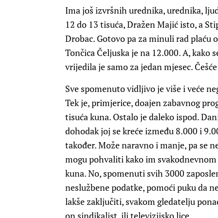
Ima još izvršnih urednika, urednika, lju
12 do 13 tisuća,
Dražen Majić
isto, a
Sti
Drobac
. Gotovo pa za minuli rad plaću 
Tončica Čeljuska
je na 12.000. A, kako 
vrijedila je samo za jedan mjesec. Češć
Sve spomenuto vidljivo je više i veće neg
Tek je, primjerice, doajen zabavnog pr
tisuća kuna. Ostalo je daleko ispod.
Dani
dohodak joj se kreće između 8.000 i 9.
također. Može naravno i manje, pa se ne
mogu pohvaliti kako im svakodnevnom r
kuna. No, spomenuti svih 3000 zaposlen
neslužbene podatke, pomoći puku da nek
lakše zaključiti, svakom gledatelju ponao
on sindikalist, ili televizijsko lice.