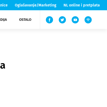
nice
Oglašavanje/Marketing
NL online i pretplata
DIJA
OSTALO
ar
ortovi
 List TV
entari
elgood
Lika & Senj
na