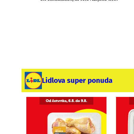
Lidlova super ponuda