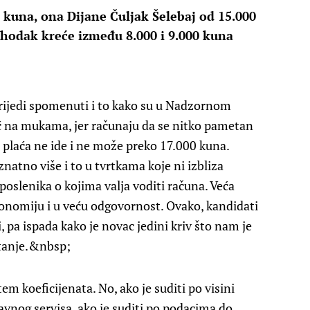
 kuna, ona Dijane Čuljak Šelebaj od 15.000
ohodak kreće između 8.000 i 9.000 kuna
 vrijedi spomenuti i to kako su u Nadzornom
 na mukama, jer računaju da se nitko pametan
 plaća ne ide i ne može preko 17.000 kuna.
natno više i to u tvrtkama koje ni izbliza
zaposlenika o kojima valja voditi računa. Veća
utonomiju i u veću odgovornost. Ovako, kandidati
pa ispada kako je novac jedini kriv što nam je
stanje.&nbsp;
utem koeficijenata. No, ako je suditi po visini
vnog servisa, ako je suditi po podacima do