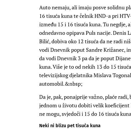
Auto nemaju, ali imaju posve solidnu plać
16 tisuća kuna te čelnik HND-a pri HTV
između 15 i 16 tisuća kuna. Tu negdje, al
odnedavno opipava Puls nacije.
Denis L
Bilić, dobiva oko 12 tisuća da ne radi ni
vodi Dnevnik poput
Sandre Križanec
, i
da vodi Dnevnik 3 pa da je poput
Dijane
kuna. Više je to od nekih 13 do 15 tisuća 
televizijskog djelatnika
Mislava Togona
automobil.&nbsp;
Da je, pak, ponajprije važno, plaće rad
jednom u životu dobiti velik koeficijent
ne mogu, svjedoči i 15 do 16 tisuća kun
Neki ni blizu pet tisuća kuna