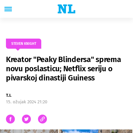
STEVEN KNIGHT
Kreator "Peaky Blindersa" sprema
novu poslasticu; Netflix seriju o
pivarskoj dinastiji Guiness
T.I.
15. ožujak 2024 21:20