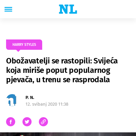
HARRY STYLES
Obožavatelji se rastopili: Svijeća
koja miriše poput popularnog
pjevača, u trenu se rasprodala
P. N.
12. svibanj 2020 11:38