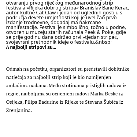
otvaranju prvog riječkog međunarodnog strip
festivala »Rijeka dobrog stripa« Branislav Bane Kerac,
autor kultne Cat Claw i jedan od uglednih gostiju s
područja devete umjetnosti koji je uveličao prvo
izdanje trodnevne, događajima nakrcane
manifestacije.
Festival je simbolično, točno u podne,
otvoren u muzeju starih računala Peek & Poke, gdje
se prije godinu dana održao prvi »tjedan stripa«,
svojevrsni prethodnik ideje o festivalu.&nbsp;
A najbolji stripovi su…
Odmah na početku, organizatori su predstavili dobitnike
natječaja za najbolji strip koji je bio namijenjen
»mladim« nadama. Među stotinama pristiglih radova iz
regije, najboljima su ocijenjeni radovi Marka Đeske iz
Osijeka, Filipa Badurine iz Rijeke te Stevana Šubića iz
Zrenjanina.