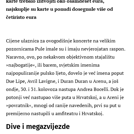
karte trebalo izdvojiti oko osamdeset eura,
najskuplje su karte u ponudi dosegnule više od
četiristo eura
Cijene ulaznica za ovogodišnje koncerte na velikim
pozornicama Pule imale su i imaju nevjerojatan raspon.
Naravno, ovo, po nekakvom objektivnom stajalištu
»najbogatije«, ili barem, svjetskim imenima
najpopuliranije pulsko ljeto, dovelo je već imena poput
Due Lipe, Avril Lavigne, i Duran Duran u Arenu, a još
ondje, 30. i 31. kolovoza nastupa Andrea Bocelli. Dok je
potonji već nastupao više puta u Hrvatskoj, a u Areni je
»povratnik«, mnogi od ranije navedenih, prvi su put u
premijerno nastupili u amfiteatru i Hrvatskoj.
Dive i megazvijezde