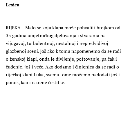
Lesica
RIJEKA – Malo se koja klapa može pohvaliti brojkom od
35 godina umjetničkog djelovanja i stvaranja na
vijugavoj, turbulentnoj, nestalnoj i nepredvidivoj
glazbenoj sceni. Još ako k tomu napomenemo da se radi
o ženskoj klapi, onda je divljenje, poštovanje, pa čak i
čuđenje, još i veće. Ako dodamo i činjenicu da se radi o
riječkoj klapi Luka, svemu tome možemo nadodati još i
ponos, kao i iskrene čestitke.