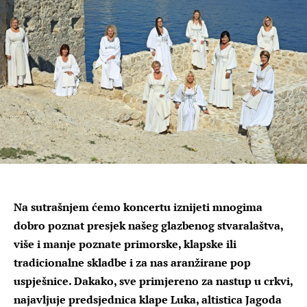
Na sutrašnjem ćemo koncertu iznijeti mnogima
dobro poznat presjek našeg glazbenog stvaralaštva,
više i manje poznate primorske, klapske ili
tradicionalne skladbe i za nas aranžirane pop
uspješnice. Dakako, sve primjereno za nastup u crkvi,
najavljuje predsjednica klape Luka, altistica Jagoda