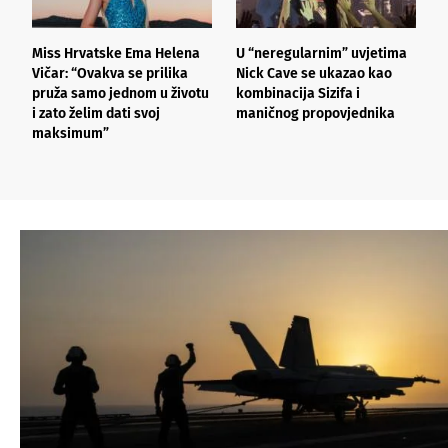
Miss Hrvatske Ema Helena
U “neregularnim” uvjetima
N
Vičar: “Ovakva se prilika
Nick Cave se ukazao kao
R
pruža samo jednom u životu
kombinacija Sizifa i
s
i zato želim dati svoj
maničnog propovjednika
o
maksimum”
j