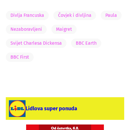
Divlja Francuska
Čovjek i divljina
Paula
Nezaboravljeni
Maigret
Svijet Charlesa Dickensa
BBC Earth
BBC First
Lidlova super ponuda