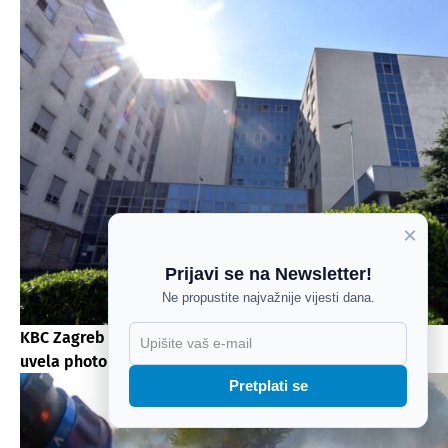
×
Prijavi se na Newsletter!
Ne propustite najvažnije vijesti dana.
KBC Zagreb prva javna bolnica u Hrvatskoj koja je
X
uvela photon-counting CT
Pretplati se