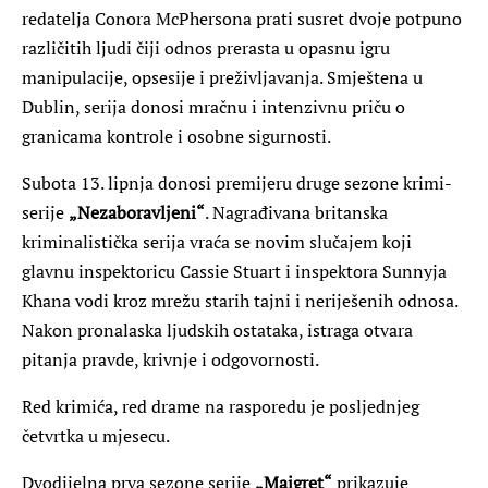
redatelja Conora McPhersona prati susret dvoje potpuno
različitih ljudi čiji odnos prerasta u opasnu igru
manipulacije, opsesije i preživljavanja. Smještena u
Dublin, serija donosi mračnu i intenzivnu priču o
granicama kontrole i osobne sigurnosti.
Subota 13. lipnja donosi premijeru druge sezone krimi-
serije
„Nezaboravljeni“
. Nagrađivana britanska
kriminalistička serija vraća se novim slučajem koji
glavnu inspektoricu Cassie Stuart i inspektora Sunnyja
Khana vodi kroz mrežu starih tajni i neriješenih odnosa.
Nakon pronalaska ljudskih ostataka, istraga otvara
pitanja pravde, krivnje i odgovornosti.
Red krimića, red drame na rasporedu je posljednjeg
četvrtka u mjesecu.
Dvodijelna prva sezone serije
„Maigret“
prikazuje