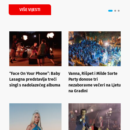
VIŠE VIJESTI
“Face On Your Phone”: Baby
Vanna, Rišpet i Milde Sorte
L
Lasagna predstavlja treći
Party donose tri
d
singl s nadolazećeg albuma
nezaboravne večeri na Ljetu
d
na Gradini
s