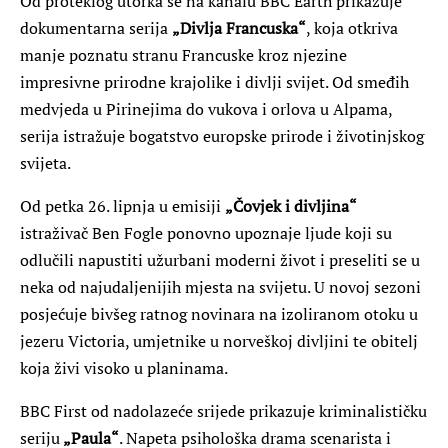
Od proteklog utorka se na kanalu BBC Earth prikazuje
dokumentarna serija
„Divlja Francuska“
, koja otkriva
manje poznatu stranu Francuske kroz njezine
impresivne prirodne krajolike i divlji svijet. Od smeđih
medvjeda u Pirinejima do vukova i orlova u Alpama,
serija istražuje bogatstvo europske prirode i životinjskog
svijeta.
Od petka 26. lipnja u emisiji
„Čovjek i divljina“
istraživač Ben Fogle ponovno upoznaje ljude koji su
odlučili napustiti užurbani moderni život i preseliti se u
neka od najudaljenijih mjesta na svijetu. U novoj sezoni
posjećuje bivšeg ratnog novinara na izoliranom otoku u
jezeru Victoria, umjetnike u norveškoj divljini te obitelj
koja živi visoko u planinama.
BBC First od nadolazeće srijede prikazuje kriminalističku
seriju
„Paula“
. Napeta psihološka drama scenarista i