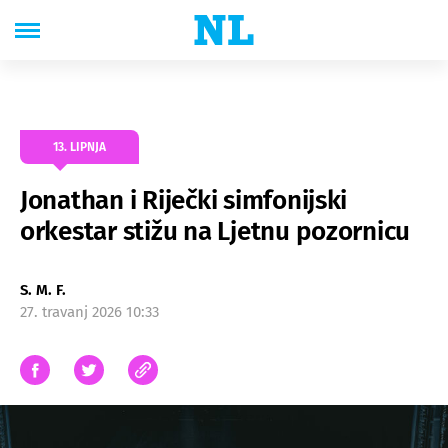
13. LIPNJA
Jonathan i Riječki simfonijski
orkestar stižu na Ljetnu pozornicu
S. M. F.
27. travanj 2026 10:33