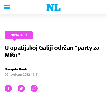
ZBRKA PARTY
U opatijskoj Galiji održan "party za
Mišu"
Danijela Bauk
05. svibanj 2012 15:31