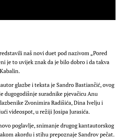
predstavili naš novi duet pod nazivom „Pored
i je to uvijek znak da je bilo dobro i da takva
 Kabalin.
 autor glazbe i teksta je Sandro Bastiančić, ovog
oje dugogodišnje suradnike pjevačicu Anu
lazbenike Zvonimira Radišića, Dina Ivelju i
ći videospot, u režiji Josipa Jurasića.
ovo poglavlje, snimanje drugog kantautorskog
svakom akordu i stihu prepoznaje Sandrov pečat.