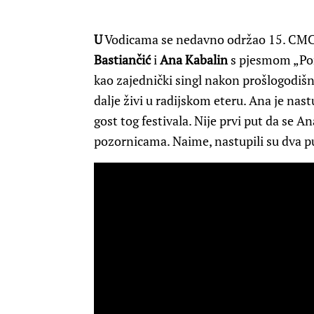
U
Vodicama se nedavno održao 15. CMC f
Bastiančić
i
Ana Kabalin
s pjesmom „Pore
kao zajednički singl nakon prošlogodišn
dalje živi u radijskom eteru. Ana je nas
gost tog festivala. Nije prvi put da se A
pozornicama. Naime, nastupili su dva 