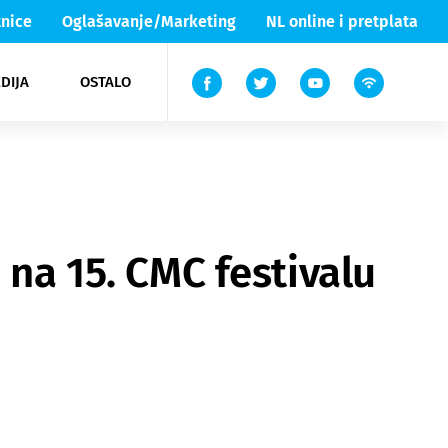
nice
Oglašavanje/Marketing
NL online i pretplata
DIJA
OSTALO
ar
ortovi
 List TV
entari
elgood
Lika & Senj
 na 15. CMC festivalu