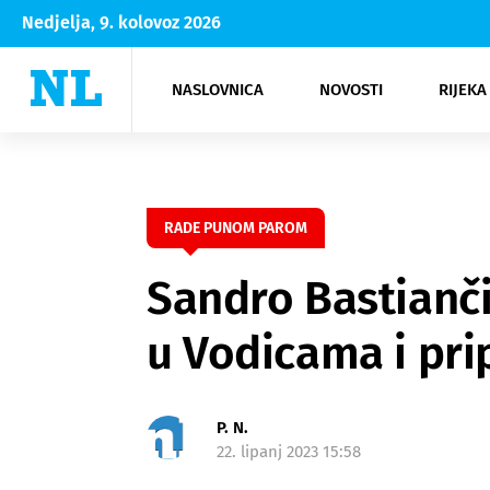
Nedjelja, 9. kolovoz 2026
NASLOVNICA
NOVOSTI
RIJEKA
Rijeka
Kultura
Opatija
Hrvatsk
Moda
NK Rije
Sh
RADE PUNOM PAROM
Sandro Bastiančić
u Vodicama i pri
P. N.
22. lipanj 2023 15:58