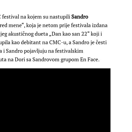
estival na kojem su nastupili
Sandro
d mene“, koja je netom prije festivala izdana
jeg akustičnog dueta „Dan kao san 22“ koji i
tupila kao debitant na CMC-u, a Sandro je česti
na i Sandro pojavljuju na festivalskim
puta na Dori sa Sandrovom grupom En Face.