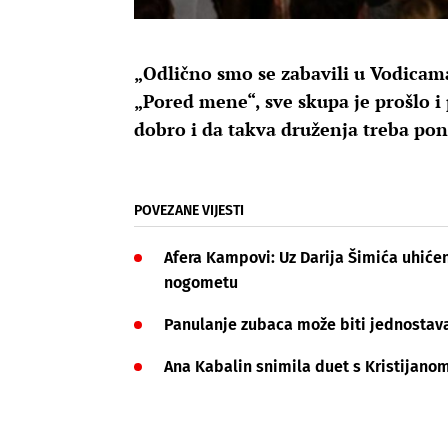
„Odlično smo se zabavili u Vodicama
„Pored mene“, sve skupa je prošlo i 
dobro i da takva druženja treba pona
POVEZANE VIJESTI
Afera Kampovi: Uz Darija Šimića uhićen
nogometu
Panulanje zubaca može biti jednostava
Ana Kabalin snimila duet s Kristijano