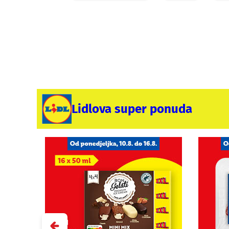
Lidlova super ponuda