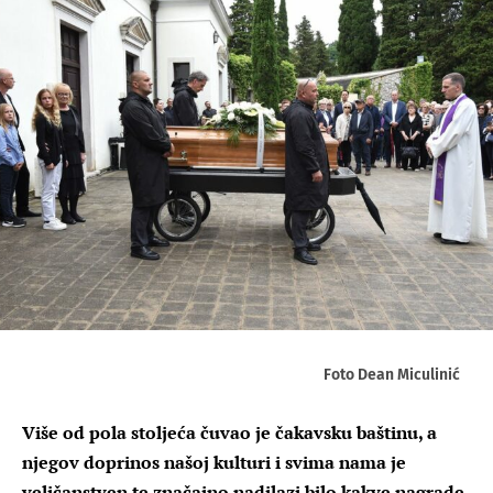
Foto Dean Miculinić
Više od pola stoljeća čuvao je čakavsku baštinu, a
njegov doprinos našoj kulturi i svima nama je
veličanstven te značajno nadilazi bilo kakve nagrade,