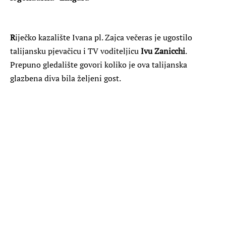
R
iječko kazalište Ivana pl. Zajca večeras je ugostilo
talijansku pjevačicu i TV voditeljicu
Ivu Zanicchi
.
Prepuno gledalište govori koliko je ova talijanska
glazbena diva bila željeni gost.