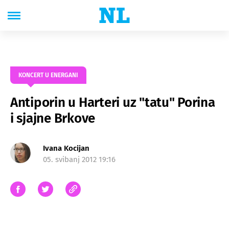
KONCERT U ENERGANI
Antiporin u Harteri uz "tatu" Porina
i sjajne Brkove
Ivana Kocijan
05. svibanj 2012 19:16