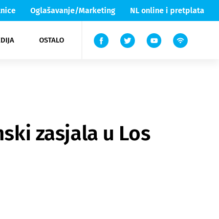
nice
Oglašavanje/Marketing
NL online i pretplata
DIJA
OSTALO
ar
ortovi
 List TV
entari
elgood
Lika & Senj
ski zasjala u Los