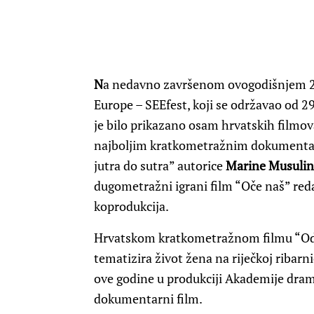
N
a nedavno završenom ovogodišnjem 21.
Europe – SEEfest, koji se održavao od 29
je bilo prikazano osam hrvatskih filmov
najboljim kratkometražnim dokumentar
jutra do sutra” autorice
Marine Musulin
dugometražni igrani film “Oče naš” red
koprodukcija.
Hrvatskom kratkometražnom filmu “Od j
tematizira život žena na riječkoj ribarnic
ove godine u produkciji Akademije dram
dokumentarni film.