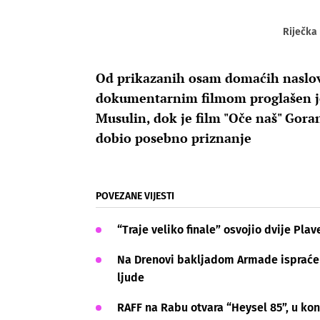
Riječka 
Od prikazanih osam domaćih naslo
dokumentarnim filmom proglašen je 
Musulin, dok je film "Oče naš" Gor
dobio posebno priznanje
POVEZANE VIJESTI
“Traje veliko finale” osvojio dvije Pla
Na Drenovi bakljadom Armade ispraćen 
ljude
RAFF na Rabu otvara “Heysel 85”, u kon