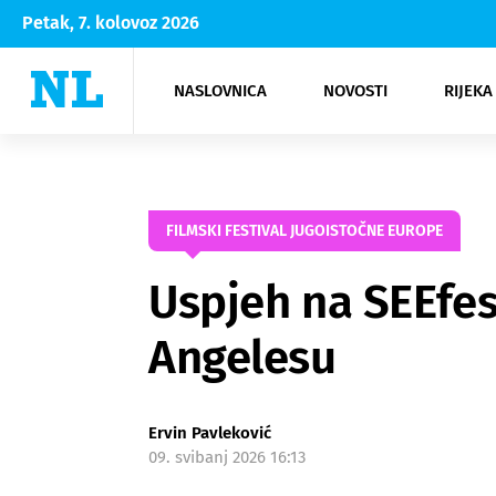
Petak, 7. kolovoz 2026
NASLOVNICA
NOVOSTI
RIJEKA
Rijeka
Kultura
Opatija
Hrvatsk
Moda
NK Rije
Sh
FILMSKI FESTIVAL JUGOISTOČNE EUROPE
Uspjeh na SEEfest
Angelesu
Ervin Pavleković
09. svibanj 2026 16:13